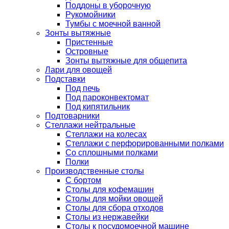
Поддоны в уборочную
Рукомойники
Тумбы с моечной ванной
Зонты вытяжные
Пристенные
Островные
Зонты вытяжные для общепита
Лари для овощей
Подставки
Под печь
Под пароконвектомат
Под кипятильник
Подтоварники
Стеллажи нейтральные
Стеллажи на колесах
Стеллажи с перфорированными полками
Со сплошными полками
Полки
Производственные столы
С бортом
Столы для кофемашин
Столы для мойки овощей
Столы для сбора отходов
Столы из нержавейки
Столы к посудомоечной машине