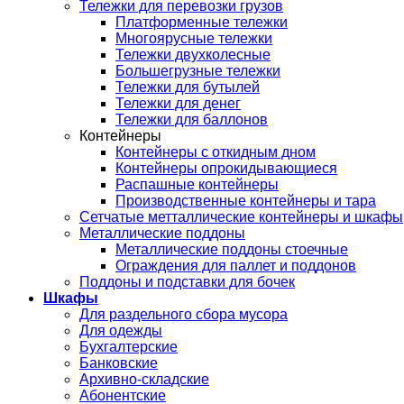
Тележки для перевозки грузов
Платформенные тележки
Многоярусные тележки
Тележки двухколесные
Большегрузные тележки
Тележки для бутылей
Тележки для денег
Тележки для баллонов
Контейнеры
Контейнеры с откидным дном
Контейнеры опрокидывающиеся
Распашные контейнеры
Производственные контейнеры и тара
Сетчатые метталлические контейнеры и шкафы
Металлические поддоны
Металлические поддоны стоечные
Ограждения для паллет и поддонов
Поддоны и подставки для бочек
Шкафы
Для раздельного сбора мусора
Для одежды
Бухгалтерские
Банковские
Архивно-складские
Абонентские