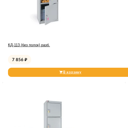
КД-113 (без полок) разб.
7 856
₽
В корзину