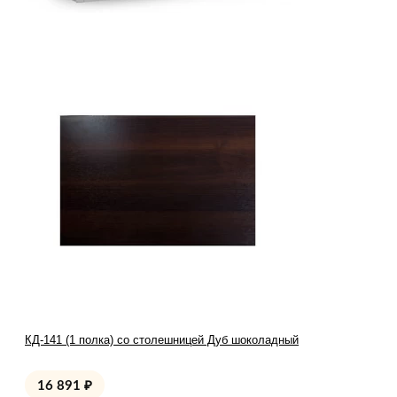
КД-141 (1 полка) со столешницей Дуб шоколадный
16 891
₽