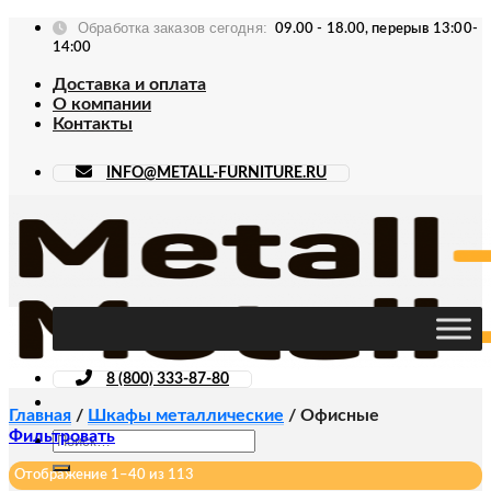
Skip
Обработка заказов сегодня:
09.00 - 18.00, перерыв 13:00-
to
14:00
content
Доставка и оплата
О компании
Контакты
INFO@METALL-FURNITURE.RU
8 (800) 333-87-80
Главная
/
Шкафы металлические
/
Офисные
Фильтровать
Искать:
Отображение 1–40 из 113