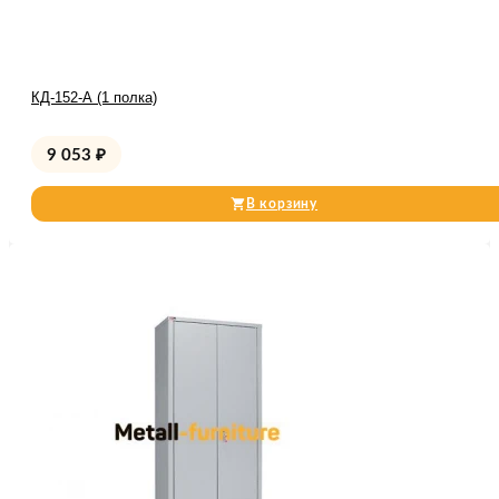
КД-152-А (1 полка)
9 053
₽
В корзину