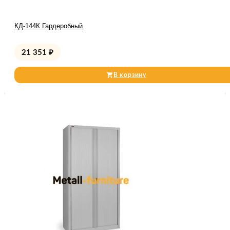
КД-144К Гардеробный
21 351
₽
В корзину