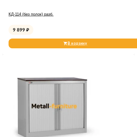
КД-114 (без полок) разб.
9 899
₽
В корзину