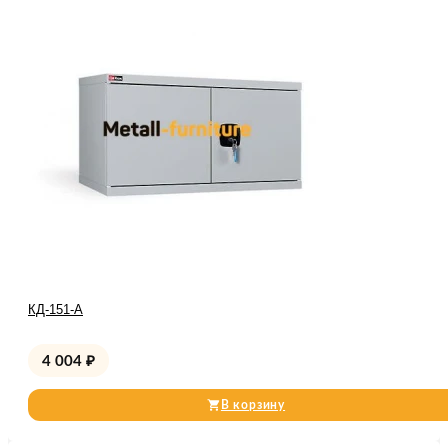
КД-151-А
4 004
₽
В корзину