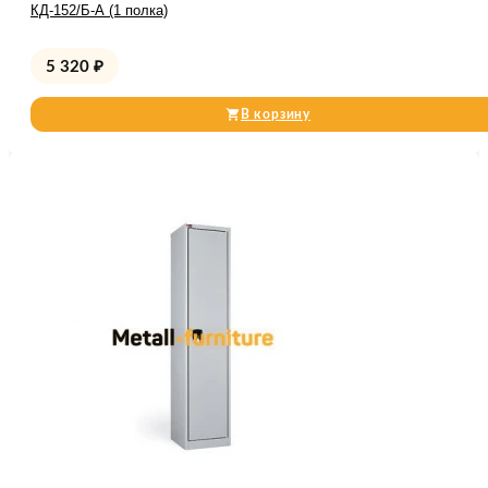
КД-152/Б-А (1 полка)
5 320
₽
В корзину