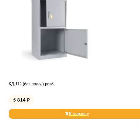
КД-112 (без полок) разб.
5 814
₽
В корзину