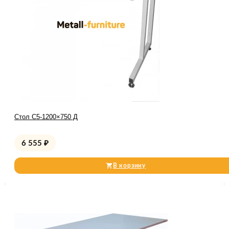
Стол С5-1200×750 Д
6 555
₽
В корзину