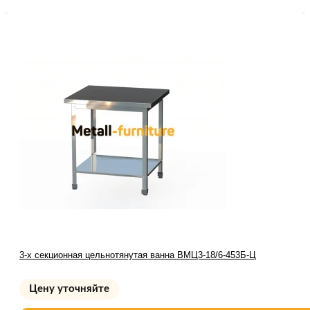
3-х секционная цельнотянутая ванна ВМЦ3-18/6-453Б-Ц
Цену уточняйте