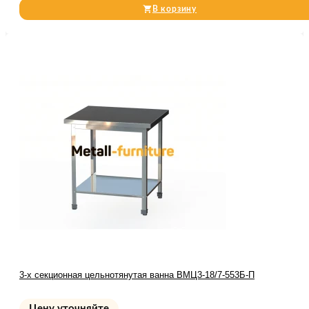
В корзину
3-х секционная цельнотянутая ванна ВМЦ3-18/7-553Б-П
Цену уточняйте