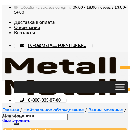
Skip
Обработка заказов сегодня:
09.00 - 18.00, перерыв 13:00-
to
14:00
content
Доставка и оплата
О компании
Контакты
INFO@METALL-FURNITURE.RU
8 (800) 333-87-80
Главная
/
Нейтральное оборудование
/
Ванны моечные
/
Для общепита
Искать:
Фильтровать