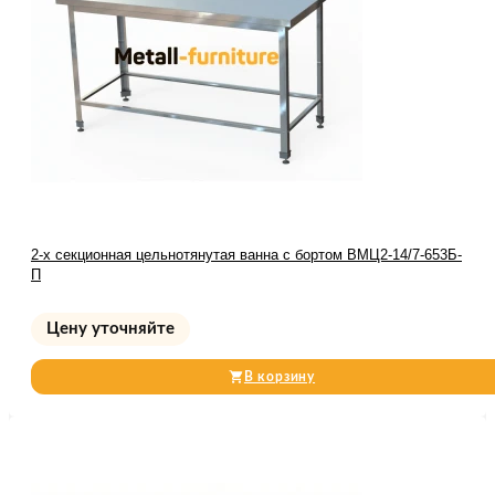
2-х секционная цельнотянутая ванна с бортом ВМЦ2-14/7-653Б-
П
Цену уточняйте
В корзину