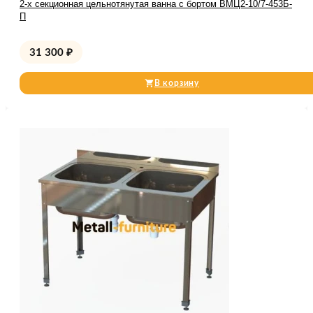
2-х секционная цельнотянутая ванна с бортом ВМЦ2-10/7-453Б-
П
31 300
₽
В корзину