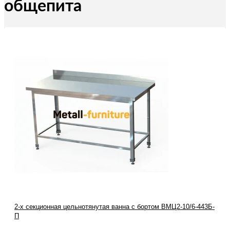
общепита
2-х секционная цельнотянутая ванна с бортом ВМЦ2-10/6-443Б-
П