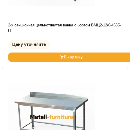
2-х секционная цельнотянутая ванна с бортом ВМЦ2-12/6-453Б-
П
Цену уточняйте
В корзину