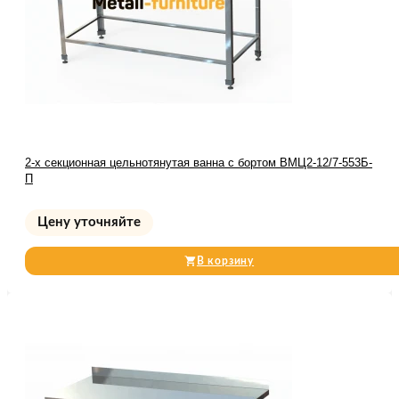
2-х секционная цельнотянутая ванна с бортом ВМЦ2-12/7-553Б-
П
Цену уточняйте
В корзину