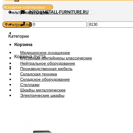
INFO@METALL-FURNITURE.RU
Фильтровать по цене
Минимальная
Максимальная
Фильтровать
8 (800) 333-87-80
цена
цена
Категории
Корзина
Медицинское оснащение
Корзина пуста.
Мусорные контейнеры классические
Нейтральное оборудование
Производственная мебель
Складская техника
Складское оборудование
Стеллажи
Шкафы металлические
Электрические шкафы