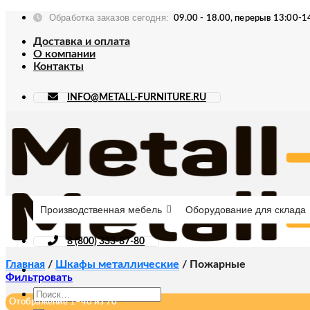
Skip
Обработка заказов сегодня:
09.00 - 18.00, перерыв 13:00-1
to
content
Доставка и оплата
О компании
Контакты
INFO@METALL-FURNITURE.RU
Производственная мебель
Оборудование для склада
8 (800) 333-87-80
Главная
/
Шкафы металлические
/
Пожарные
Фильтровать
Искать:
Отображение 1–40 из 70