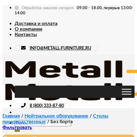
Skip
Обработка заказов сегодня:
09.00 - 18.00, перерыв 13:00-
to
14:00
content
Доставка и оплата
О компании
Контакты
INFO@METALL-FURNITURE.RU
8 (800) 333-87-80
Главная
/
Нейтральное оборудование
/
Столы
производственные
/
Без борта
Искать:
Фильтровать