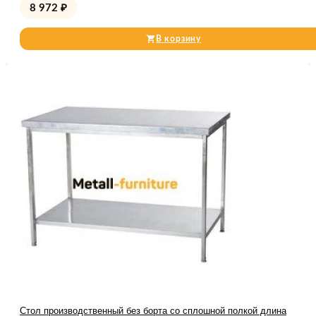
8 972
₽
В корзину
Стол производственный без борта со сплошной полкой длина