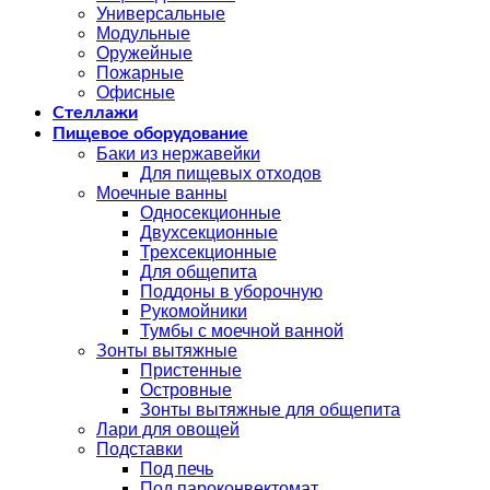
Универсальные
Модульные
Оружейные
Пожарные
Офисные
Стеллажи
Пищевое оборудование
Баки из нержавейки
Для пищевых отходов
Моечные ванны
Односекционные
Двухсекционные
Трехсекционные
Для общепита
Поддоны в уборочную
Рукомойники
Тумбы с моечной ванной
Зонты вытяжные
Пристенные
Островные
Зонты вытяжные для общепита
Лари для овощей
Подставки
Под печь
Под пароконвектомат