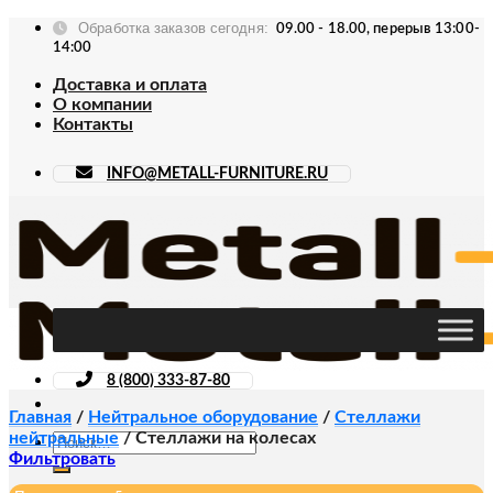
Skip
Обработка заказов сегодня:
09.00 - 18.00, перерыв 13:00-
to
14:00
content
Доставка и оплата
О компании
Контакты
INFO@METALL-FURNITURE.RU
8 (800) 333-87-80
Главная
/
Нейтральное оборудование
/
Стеллажи
нейтральные
/
Стеллажи на колесах
Искать:
Фильтровать