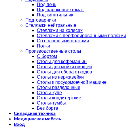
Под печь
Под пароконвектомат
Под кипятильник
Подтоварники
Стеллажи нейтральные
Стеллажи на колесах
Стеллажи с перфорированными полками
Со сплошными полками
Полки
Производственные столы
С бортом
Столы для кофемашин
Столы для мойки овощей
Столы для сбора отходов
Столы из нержавейки
Столы к посудомоечной машине
Столы разделочные
Столы-купе
Столы кондитерские
Столы-тумбы
Без борта
Складская техника
Медицинская мебель
Вход