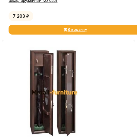
Шкаф оружейный КО 033т
7 203
₽
В корзину