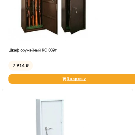
Шкаф оружейный КО 039т
7 914
₽
В корзину