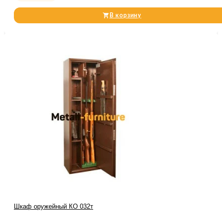
В корзину
Шкаф оружейный КО 032т