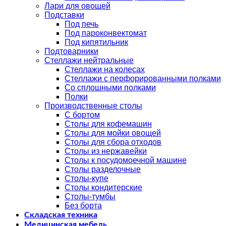
Лари для овощей
Подставки
Под печь
Под пароконвектомат
Под кипятильник
Подтоварники
Стеллажи нейтральные
Стеллажи на колесах
Стеллажи с перфорированными полками
Со сплошными полками
Полки
Производственные столы
С бортом
Столы для кофемашин
Столы для мойки овощей
Столы для сбора отходов
Столы из нержавейки
Столы к посудомоечной машине
Столы разделочные
Столы-купе
Столы кондитерские
Столы-тумбы
Без борта
Складская техника
Медицинская мебель