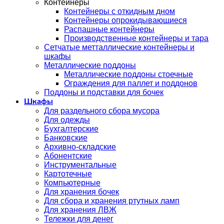
Контейнеры
Контейнеры с откидным дном
Контейнеры опрокидывающиеся
Распашные контейнеры
Производственные контейнеры и тара
Сетчатые метталлические контейнеры и
шкафы
Металлические поддоны
Металлические поддоны стоечные
Ограждения для паллет и поддонов
Поддоны и подставки для бочек
Шкафы
Для раздельного сбора мусора
Для одежды
Бухгалтерские
Банковские
Архивно-складские
Абонентские
Инструментальные
Картотечные
Компьютерные
Для хранения бочек
Для сбора и хранения ртутных ламп
Для хранения ЛВЖ
Тележки для денег