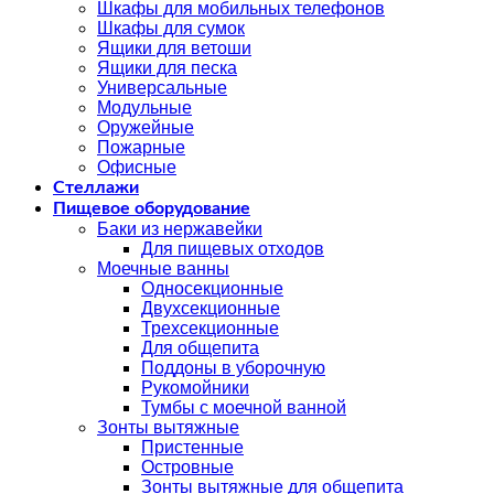
Шкафы для мобильных телефонов
Шкафы для сумок
Ящики для ветоши
Ящики для песка
Универсальные
Модульные
Оружейные
Пожарные
Офисные
Стеллажи
Пищевое оборудование
Баки из нержавейки
Для пищевых отходов
Моечные ванны
Односекционные
Двухсекционные
Трехсекционные
Для общепита
Поддоны в уборочную
Рукомойники
Тумбы с моечной ванной
Зонты вытяжные
Пристенные
Островные
Зонты вытяжные для общепита