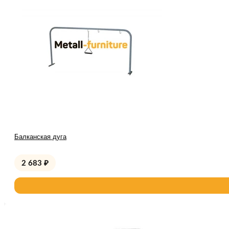
Балканская дуга
2 683
₽