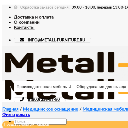
Skip
Обработка заказов сегодня:
09.00 - 18.00, перерыв 13:00-1
to
content
Доставка и оплата
О компании
Контакты
INFO@METALL-FURNITURE.RU
Производственная мебель
Оборудование для склада
8 (800) 333-87-80
Главная
/
Медицинское оснащение
/
Медицинская мебел
Фильтровать
Искать:
Представлено 39 товаров