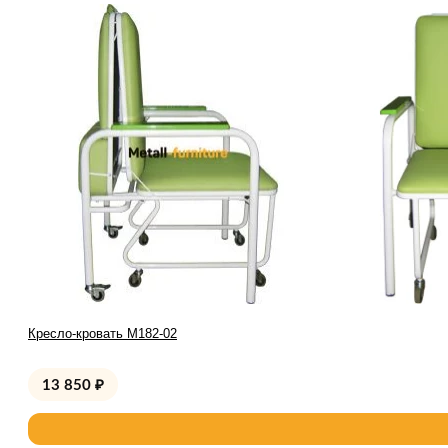
Кресло-кровать М182-02
13 850
₽