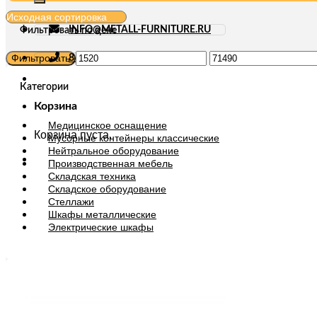
INFO@METALL-FURNITURE.RU
Фильтровать по цене
Минимальная
Максимальная
Фильтровать
8 (800) 333-87-80
цена
цена
Категории
Корзина
Медицинское оснащение
Корзина пуста.
Мусорные контейнеры классические
Нейтральное оборудование
Производственная мебель
Складская техника
Складское оборудование
Стеллажи
Шкафы металлические
Электрические шкафы