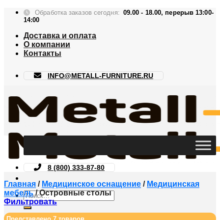
Skip
Обработка заказов сегодня:
09.00 - 18.00, перерыв 13:00-
to
14:00
content
Доставка и оплата
О компании
Контакты
INFO@METALL-FURNITURE.RU
8 (800) 333-87-80
Главная
/
Медицинское оснащение
/
Медицинская
мебель
/
Островные столы
Искать:
Фильтровать
Представлено 7 товаров