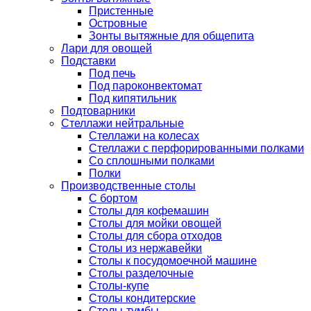
Пристенные
Островные
Зонты вытяжные для общепита
Лари для овощей
Подставки
Под печь
Под пароконвектомат
Под кипятильник
Подтоварники
Стеллажи нейтральные
Стеллажи на колесах
Стеллажи с перфорированными полками
Со сплошными полками
Полки
Производственные столы
С бортом
Столы для кофемашин
Столы для мойки овощей
Столы для сбора отходов
Столы из нержавейки
Столы к посудомоечной машине
Столы разделочные
Столы-купе
Столы кондитерские
Столы-тумбы