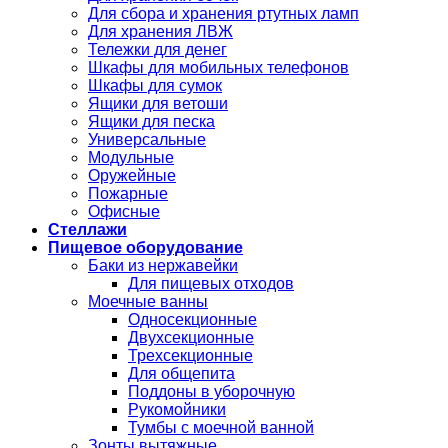
Для сбора и хранения ртутных ламп
Для хранения ЛВЖ
Тележки для денег
Шкафы для мобильных телефонов
Шкафы для сумок
Ящики для ветоши
Ящики для песка
Универсальные
Модульные
Оружейные
Пожарные
Офисные
Стеллажи
Пищевое оборудование
Баки из нержавейки
Для пищевых отходов
Моечные ванны
Односекционные
Двухсекционные
Трехсекционные
Для общепита
Поддоны в уборочную
Рукомойники
Тумбы с моечной ванной
Зонты вытяжные