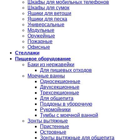
Шкафы для мобильных телефонов
Шкафы для сумок
Ящики для ветоши
Ящики для песка
Универсальные
Модульные
Оружейные
Пожарные
Офисные
Стеллажи
Пищевое оборудование
Баки из нержавейки
Для пищевых отходов
Моечные ванны
Односекционные
Двухсекционные
Трехсекционные
Для общепита
Поддоны в уборочную
Рукомойники
Тумбы с моечной ванной
Зонты вытяжные
Пристенные
Островные
Зонты вытяжные для общепита