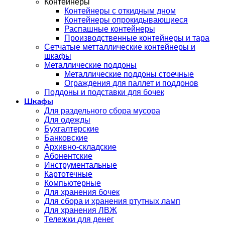
Контейнеры
Контейнеры с откидным дном
Контейнеры опрокидывающиеся
Распашные контейнеры
Производственные контейнеры и тара
Сетчатые метталлические контейнеры и
шкафы
Металлические поддоны
Металлические поддоны стоечные
Ограждения для паллет и поддонов
Поддоны и подставки для бочек
Шкафы
Для раздельного сбора мусора
Для одежды
Бухгалтерские
Банковские
Архивно-складские
Абонентские
Инструментальные
Картотечные
Компьютерные
Для хранения бочек
Для сбора и хранения ртутных ламп
Для хранения ЛВЖ
Тележки для денег