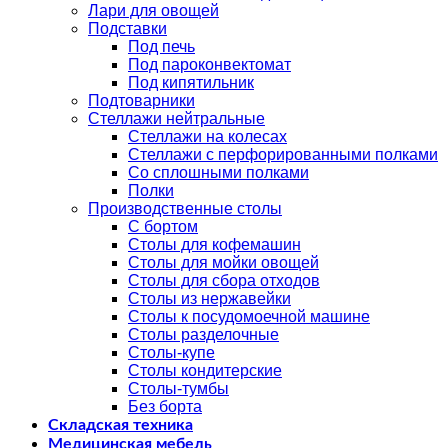
Лари для овощей
Подставки
Под печь
Под пароконвектомат
Под кипятильник
Подтоварники
Стеллажи нейтральные
Стеллажи на колесах
Стеллажи с перфорированными полками
Со сплошными полками
Полки
Производственные столы
С бортом
Столы для кофемашин
Столы для мойки овощей
Столы для сбора отходов
Столы из нержавейки
Столы к посудомоечной машине
Столы разделочные
Столы-купе
Столы кондитерские
Столы-тумбы
Без борта
Складская техника
Медицинская мебель