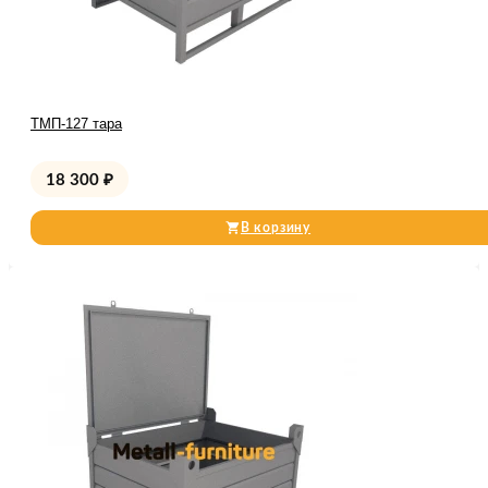
ТМП-127 тара
18 300
₽
В корзину