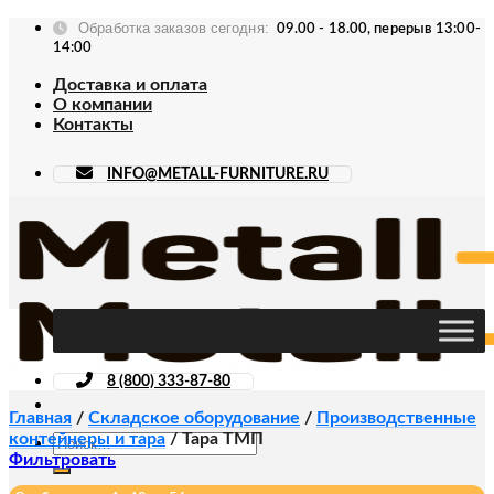
Skip
Обработка заказов сегодня:
09.00 - 18.00, перерыв 13:00-
to
14:00
content
Доставка и оплата
О компании
Контакты
INFO@METALL-FURNITURE.RU
8 (800) 333-87-80
Главная
/
Складское оборудование
/
Производственные
контейнеры и тара
/
Тара ТМП
Искать:
Фильтровать