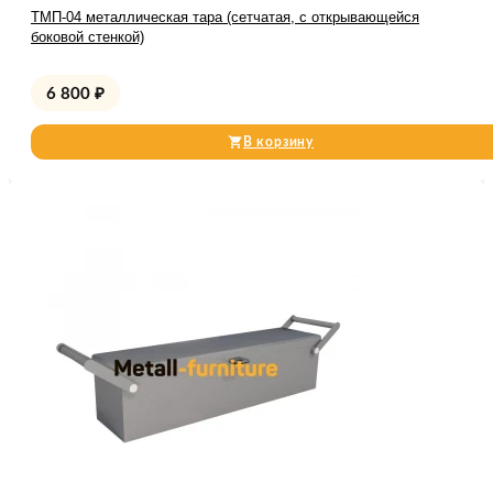
ТМП-04 металлическая тара (сетчатая, с открывающейся
боковой стенкой)
6 800
₽
В корзину