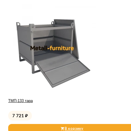
ТМП-133 тара
7 721
₽
В корзину