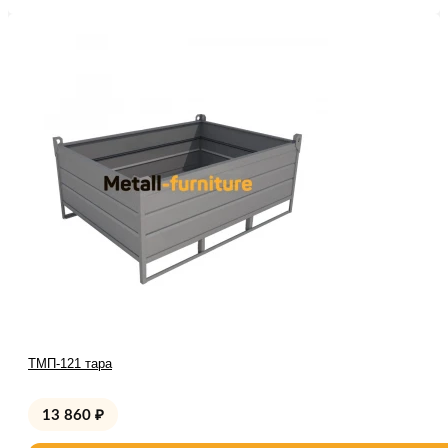
ТМП-121 тара
13 860
₽