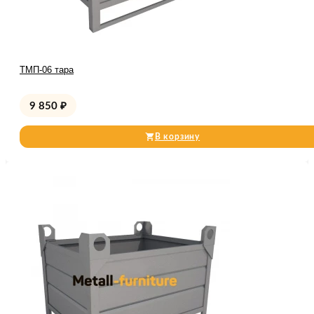
ТМП-06 тара
9 850
₽
В корзину