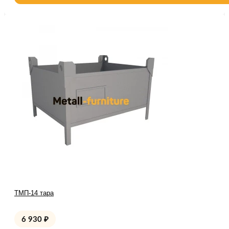
ТМП-14 тара
6 930
₽