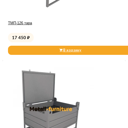
ТМП-126 тара
17 450
₽
В корзину