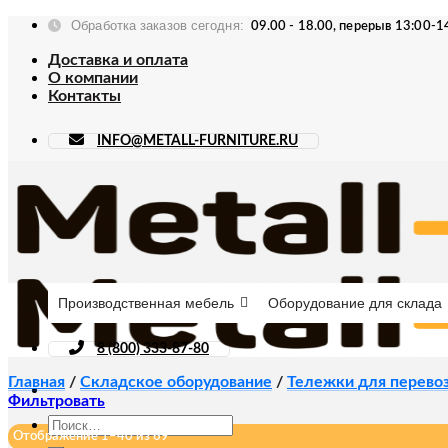
Skip
Обработка заказов сегодня:
09.00 - 18.00, перерыв 13:00-1
to
content
Доставка и оплата
О компании
Контакты
INFO@METALL-FURNITURE.RU
Производственная мебель
Оборудование для склада
8 (800) 333-87-80
Главная
/
Складское оборудование
/
Тележки для перевоз
Фильтровать
Искать:
Отображение 1–40 из 69