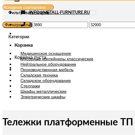
INFO@METALL-FURNITURE.RU
Фильтровать по цене
Минимальная
Максимальная
Фильтровать
8 (800) 333-87-80
цена
цена
Категории
Корзина
Медицинское оснащение
Корзина пуста.
Мусорные контейнеры классические
Нейтральное оборудование
Производственная мебель
Складская техника
Складское оборудование
Стеллажи
Шкафы металлические
Электрические шкафы
Тележки платформенные ТП