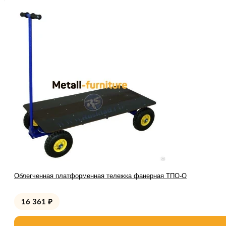
Облегченная платформенная тележка фанерная ТПО-О
16 361
₽