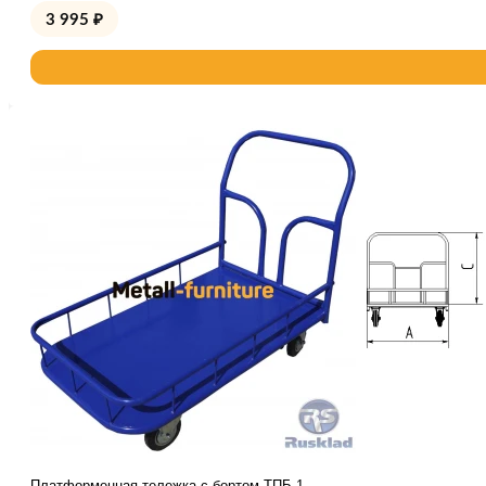
3 995
₽
Платформенная тележка с бортом ТПБ 1