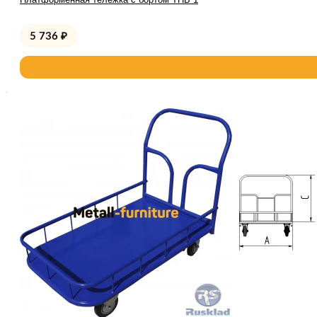
5 736
₽