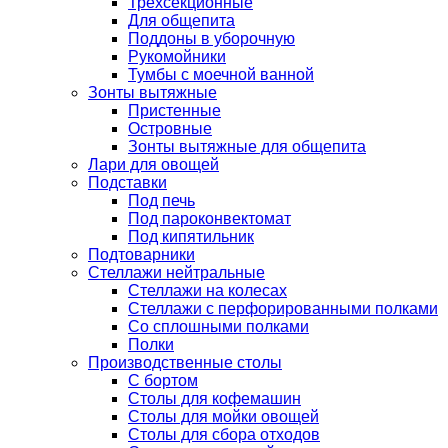
Трехсекционные
Для общепита
Поддоны в уборочную
Рукомойники
Тумбы с моечной ванной
Зонты вытяжные
Пристенные
Островные
Зонты вытяжные для общепита
Лари для овощей
Подставки
Под печь
Под пароконвектомат
Под кипятильник
Подтоварники
Стеллажи нейтральные
Стеллажи на колесах
Стеллажи с перфорированными полками
Со сплошными полками
Полки
Производственные столы
С бортом
Столы для кофемашин
Столы для мойки овощей
Столы для сбора отходов