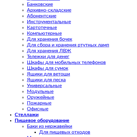
Банковские
Архивно-складские
Абонентские
Инструментальные
Картотечные
Компьютерные
Для хранения бочек
Для сбора и хранения ртутных ламп
Для хранения ЛВЖ
Тележки для денег
Шкафы для мобильных телефонов
Шкафы для сумок
Ящики для ветоши
Ящики для песка
Универсальные
Модульные
Оружейные
Пожарные
Офисные
Стеллажи
Пищевое оборудование
Баки из нержавейки
Для пищевых отходов