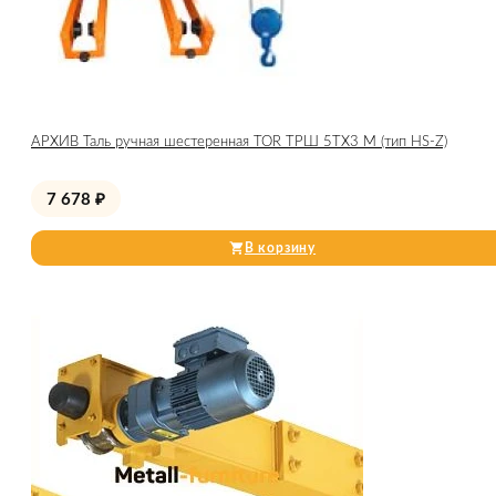
АРХИВ Таль ручная шестеренная TOR ТРШ 5ТХ3 М (тип HS-Z)
7 678
₽
В корзину