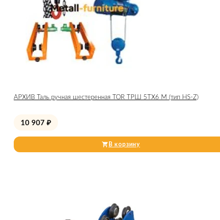
АРХИВ Таль ручная шестеренная TOR ТРШ 5ТХ6 М (тип HS-Z)
10 907
₽
В корзину