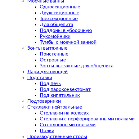
Моечные ванны
Односекционные
Двухсекционные
Трехсекционные
Для общепита
Поддоны в уборочную
Рукомойники
Тумбы с моечной ванной
Зонты вытяжные
Пристенные
Островные
Зонты вытяжные для общепита
Лари для овощей
Подставки
Под печь
Под пароконвектомат
Под кипятильник
Подтоварники
Стеллажи нейтральные
Стеллажи на колесах
Стеллажи с перфорированными полками
Со сплошными полками
Полки
Производственные столы