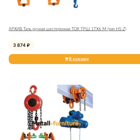
АРХИВ Таль ручная шестеренная TOR ТРШ 1ТХ6 М (тип HS-Z)
3 874
₽
В корзину