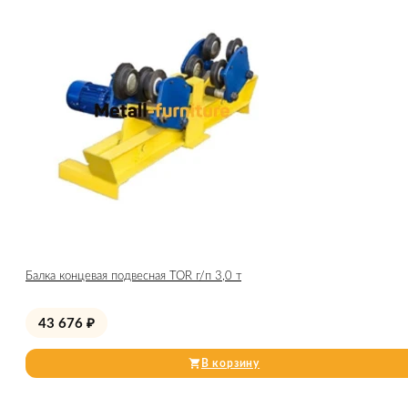
Балка концевая подвесная TOR г/п 3,0 т
43 676
₽
В корзину