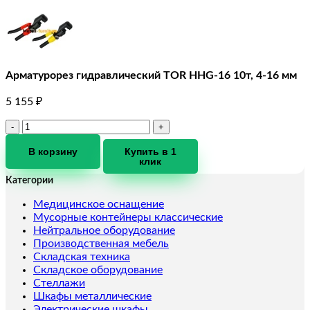
Арматурорез гидравлический TOR HHG-16 10т, 4-16 мм
5 155
₽
Количество
товара
Арматурорез
В корзину
Купить в 1
клик
гидравлический
TOR
Категории
HHG-
16
Медицинское оснащение
10т,
Мусорные контейнеры классические
4-
Нейтральное оборудование
16
Производственная мебель
мм
Складская техника
Складское оборудование
Стеллажи
Шкафы металлические
Электрические шкафы