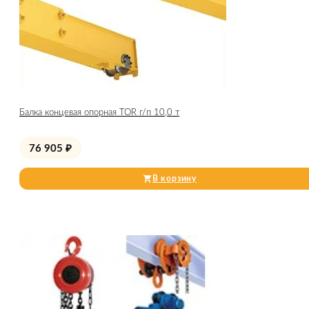
Балка концевая опорная TOR г/п 10,0 т
76 905
₽
В корзину