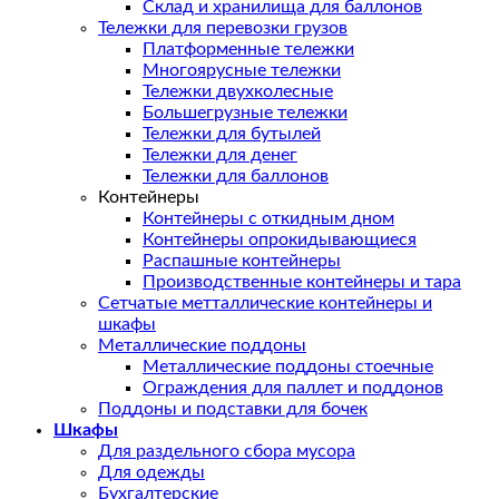
Склад и хранилища для баллонов
Тележки для перевозки грузов
Платформенные тележки
Многоярусные тележки
Тележки двухколесные
Большегрузные тележки
Тележки для бутылей
Тележки для денег
Тележки для баллонов
Контейнеры
Контейнеры с откидным дном
Контейнеры опрокидывающиеся
Распашные контейнеры
Производственные контейнеры и тара
Сетчатые метталлические контейнеры и
шкафы
Металлические поддоны
Металлические поддоны стоечные
Ограждения для паллет и поддонов
Поддоны и подставки для бочек
Шкафы
Для раздельного сбора мусора
Для одежды
Бухгалтерские