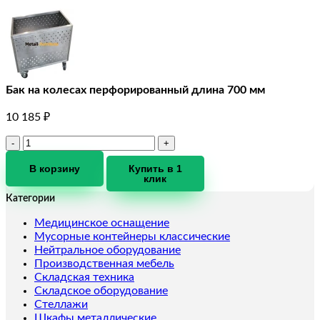
Бак на колесах перфорированный длина 700 мм
10 185
₽
Количество
товара
Бак
В корзину
Купить в 1
клик
на
колесах
Категории
перфорированный
длина
Медицинское оснащение
700
Мусорные контейнеры классические
мм
Нейтральное оборудование
Производственная мебель
Складская техника
Складское оборудование
Стеллажи
Шкафы металлические