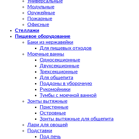
Универсальные
Модульные
Оружейные
Пожарные
Офисные
Стеллажи
Пищевое оборудование
Баки из нержавейки
Для пищевых отходов
Моечные ванны
Односекционные
Двухсекционные
Трехсекционные
Для общепита
Поддоны в уборочную
Рукомойники
Тумбы с моечной ванной
Зонты вытяжные
Пристенные
Островные
Зонты вытяжные для общепита
Лари для овощей
Подставки
Под печь