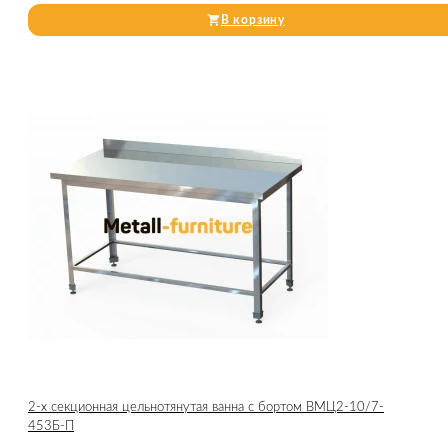
В корзину
2-х секционная цельнотянутая ванна с бортом ВМЦ2-10/7-
453Б-П