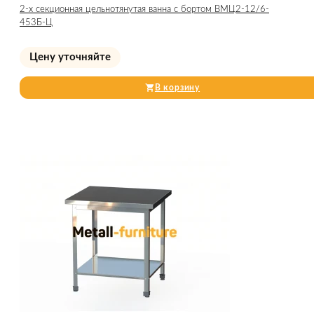
2-х секционная цельнотянутая ванна с бортом ВМЦ2-12/6-
453Б-Ц
Цену уточняйте
В корзину