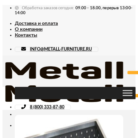
Skip
Обработка заказов сегодня:
09.00 - 18.00, перерыв 13:00-
to
14:00
content
Доставка и оплата
О компании
Контакты
INFO@METALL-FURNITURE.RU
8 (800) 333-87-80
Искать: