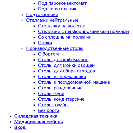
Под пароконвектомат
Под кипятильник
Подтоварники
Стеллажи нейтральные
Стеллажи на колесах
Стеллажи с перфорированными полками
Со сплошными полками
Полки
Производственные столы
С бортом
Столы для кофемашин
Столы для мойки овощей
Столы для сбора отходов
Столы из нержавейки
Столы к посудомоечной машине
Столы разделочные
Столы-купе
Столы кондитерские
Столы-тумбы
Без борта
Складская техника
Медицинская мебель
Вход