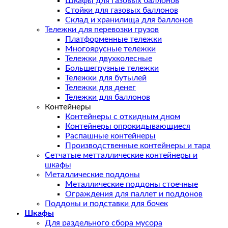
Шкафы для газовых баллонов
Стойки для газовых баллонов
Склад и хранилища для баллонов
Тележки для перевозки грузов
Платформенные тележки
Многоярусные тележки
Тележки двухколесные
Большегрузные тележки
Тележки для бутылей
Тележки для денег
Тележки для баллонов
Контейнеры
Контейнеры с откидным дном
Контейнеры опрокидывающиеся
Распашные контейнеры
Производственные контейнеры и тара
Сетчатые метталлические контейнеры и
шкафы
Металлические поддоны
Металлические поддоны стоечные
Ограждения для паллет и поддонов
Поддоны и подставки для бочек
Шкафы
Для раздельного сбора мусора