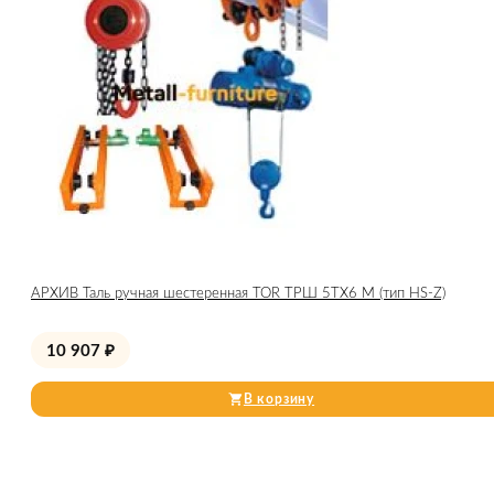
АРХИВ Таль ручная шестеренная TOR ТРШ 5ТХ6 М (тип HS-Z)
10 907
₽
В корзину