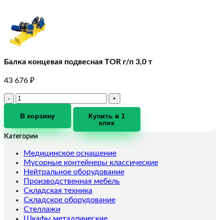
Балка концевая подвесная TOR г/п 3,0 т
43 676
₽
Количество
товара
Балка
В корзину
Купить в 1
клик
концевая
подвесная
Категории
TOR
г/
Медицинское оснащение
п
Мусорные контейнеры классические
3,0
Нейтральное оборудование
т
Производственная мебель
Складская техника
Складское оборудование
Стеллажи
Шкафы металлические