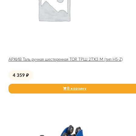
АРХИВ Таль ручная шестеренная TOR ТРШ 2ТХ3 М (тип HS-Z)
4 359
₽
В корзину