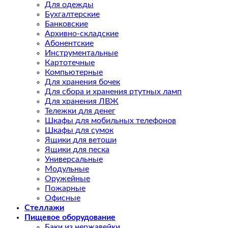
Для одежды
Бухгалтерские
Банковские
Архивно-складские
Абонентские
Инструментальные
Картотечные
Компьютерные
Для хранения бочек
Для сбора и хранения ртутных ламп
Для хранения ЛВЖ
Тележки для денег
Шкафы для мобильных телефонов
Шкафы для сумок
Ящики для ветоши
Ящики для песка
Универсальные
Модульные
Оружейные
Пожарные
Офисные
Стеллажи
Пищевое оборудование
Баки из нержавейки