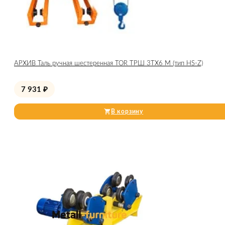
АРХИВ Таль ручная шестеренная TOR ТРШ 3ТХ6 М (тип HS-Z)
7 931
₽
В корзину