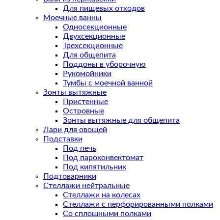
Для пищевых отходов
Моечные ванны
Односекционные
Двухсекционные
Трехсекционные
Для общепита
Поддоны в уборочную
Рукомойники
Тумбы с моечной ванной
Зонты вытяжные
Пристенные
Островные
Зонты вытяжные для общепита
Лари для овощей
Подставки
Под печь
Под пароконвектомат
Под кипятильник
Подтоварники
Стеллажи нейтральные
Стеллажи на колесах
Стеллажи с перфорированными полками
Со сплошными полками