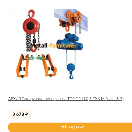
АРХИВ Таль ручная шестеренная TOR ТРШ 0,5 ТХ6 М (тип HS-Z)
3 678
₽
В корзину