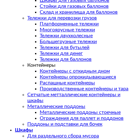
Шкафы для газовых баллонов
Стойки для газовых баллонов
Склад и хранилища для баллонов
Тележки для перевозки грузов
Платформенные тележки
Многоярусные тележки
Тележки двухколесные
Большегрузные тележки
Тележки для бутылей
Тележки для денег
Тележки для баллонов
Контейнеры
Контейнеры с откидным дном
Контейнеры опрокидывающиеся
Распашные контейнеры
Производственные контейнеры и тара
Сетчатые метталлические контейнеры и
шкафы
Металлические поддоны
Металлические поддоны стоечные
Ограждения для паллет и поддонов
Поддоны и подставки для бочек
Шкафы
Для раздельного сбора мусора