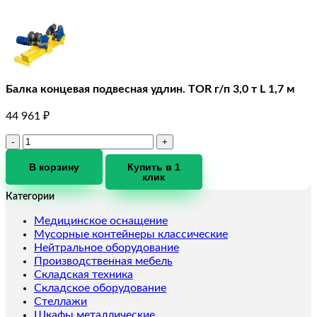
Балка концевая подвесная удлин. TOR г/п 3,0 т L 1,7 м
44 961
₽
Количество
товара
Балка
В корзину
Купить в 1
клик
концевая
подвесная
Категории
удлин.
TOR
Медицинское оснащение
г/
Мусорные контейнеры классические
п
Нейтральное оборудование
3,0
Производственная мебель
т
Складская техника
L
Складское оборудование
1,7
Стеллажи
м
Шкафы металлические