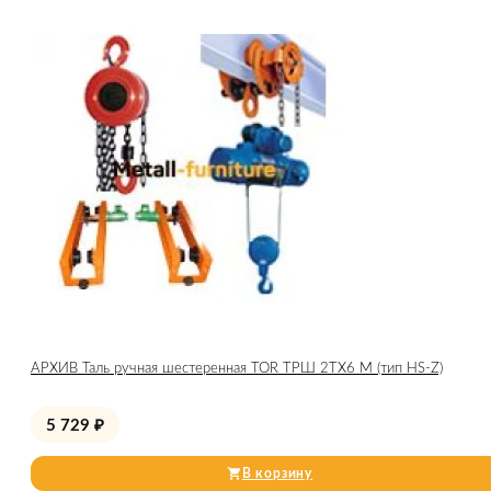
АРХИВ Таль ручная шестеренная TOR ТРШ 2ТХ6 М (тип HS-Z)
5 729
₽
В корзину