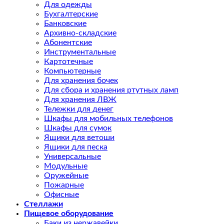
Для одежды
Бухгалтерские
Банковские
Архивно-складские
Абонентские
Инструментальные
Картотечные
Компьютерные
Для хранения бочек
Для сбора и хранения ртутных ламп
Для хранения ЛВЖ
Тележки для денег
Шкафы для мобильных телефонов
Шкафы для сумок
Ящики для ветоши
Ящики для песка
Универсальные
Модульные
Оружейные
Пожарные
Офисные
Стеллажи
Пищевое оборудование
Баки из нержавейки