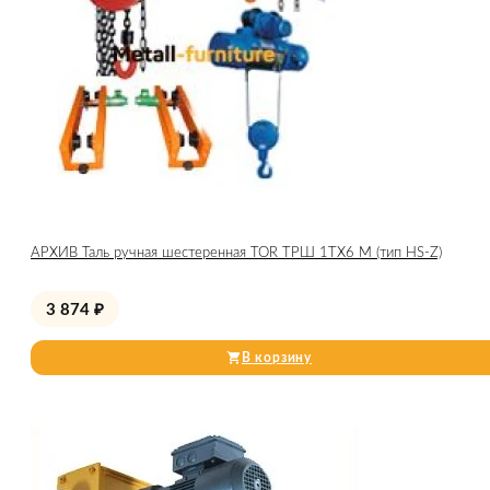
АРХИВ Таль ручная шестеренная TOR ТРШ 1ТХ6 М (тип HS-Z)
3 874
₽
В корзину