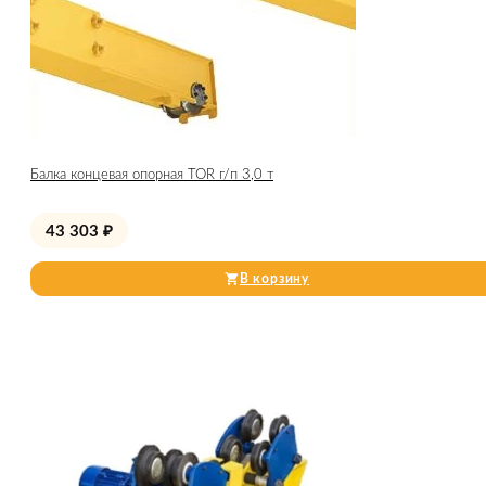
Балка концевая опорная TOR г/п 3,0 т
43 303
₽
В корзину