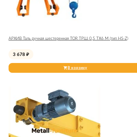
АРХИВ Таль ручная шестеренная TOR ТРШ 0,5 ТХ6 М (тип HS-Z)
3 678
₽
В корзину