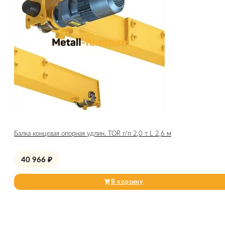
Балка концевая опорная удлин. TOR г/п 2,0 т L 2,6 м
40 966
₽
В корзину