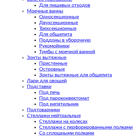
Для пищевых отходов
Моечные ванны
Односекционные
Двухсекционные
Трехсекционные
Для общепита
Поддоны в уборочную
Рукомойники
Тумбы с моечной ванной
Зонты вытяжные
Пристенные
Островные
Зонты вытяжные для общепита
Лари для овощей
Подставки
Под печь
Под пароконвектомат
Под кипятильник
Подтоварники
Стеллажи нейтральные
Стеллажи на колесах
Стеллажи с перфорированными полками
Со сплошными полками