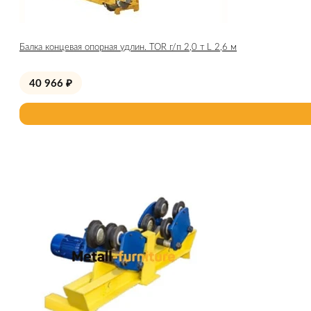
Балка концевая опорная удлин. TOR г/п 2,0 т L 2,6 м
40 966
₽