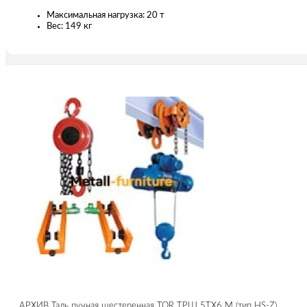
Максимальная нагрузка: 20 т
Вес: 149 кг
АРХИВ Таль ручная шестеренная TOR ТРШ 5ТХ6 М (тип HS-Z)