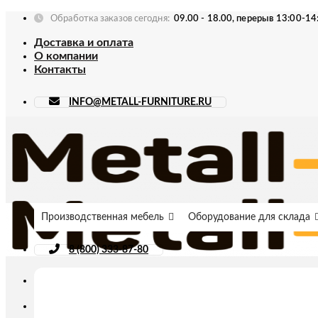
Skip
Обработка заказов сегодня:
09.00 - 18.00, перерыв 13:00-14
to
Доставка и оплата
content
О компании
Контакты
INFO@METALL-FURNITURE.RU
Производственная мебель
Оборудование для склада
8 (800) 333-87-80
Искать: