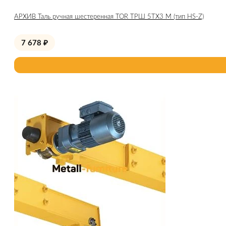
АРХИВ Таль ручная шестеренная TOR ТРШ 5ТХ3 М (тип HS-Z)
7 678
₽