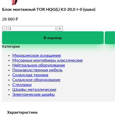
Блок монтажный TOR HQG(L) K3-20,0 т-0 (ушко)
28 880
₽
Количество
товара
Блок
В корзину
монтажный
Категории
TOR
HQG(L)
Медицинское оснащение
K3-
Мусорные контейнеры классические
20,0
Нейтральное оборудование
т-0
Производственная мебель
(ушко)
Складская техника
Складское оборудование
Стеллажи
Шкафы металлические
Электрические шкафы
Характеристики