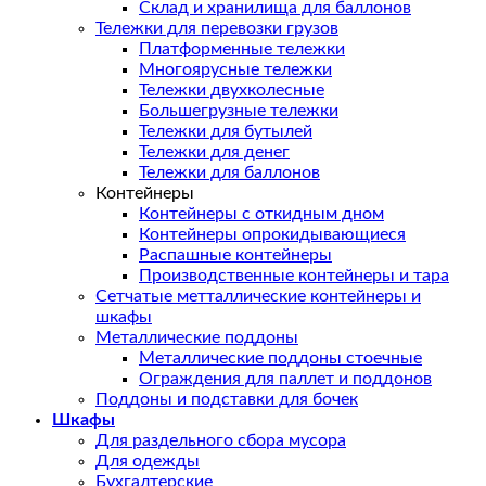
Склад и хранилища для баллонов
Тележки для перевозки грузов
Платформенные тележки
Многоярусные тележки
Тележки двухколесные
Большегрузные тележки
Тележки для бутылей
Тележки для денег
Тележки для баллонов
Контейнеры
Контейнеры с откидным дном
Контейнеры опрокидывающиеся
Распашные контейнеры
Производственные контейнеры и тара
Сетчатые метталлические контейнеры и
шкафы
Металлические поддоны
Металлические поддоны стоечные
Ограждения для паллет и поддонов
Поддоны и подставки для бочек
Шкафы
Для раздельного сбора мусора
Для одежды
Бухгалтерские