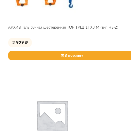
АРХИВ Таль ручная шестеренная TOR ТРШ 1ТХ3 М (тип HS-Z)
2 929
₽
В корзину