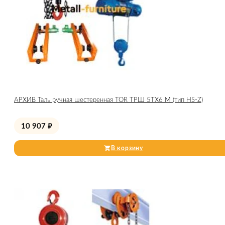
АРХИВ Таль ручная шестеренная TOR ТРШ 5ТХ6 М (тип HS-Z)
10 907
₽
В корзину