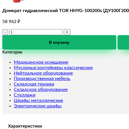
Домкрат гидравлический TOR HHYG-100200s (ДУ100Г200)
58 962
₽
Количество
товара
Домкрат
В корзину
гидравлический
Категории
TOR
HHYG-
Медицинское оснащение
100200s
Мусорные контейнеры классические
(ДУ100Г200),
Нейтральное оборудование
100
Производственная мебель
т
Складская техника
Складское оборудование
Стеллажи
Шкафы металлические
Электрические шкафы
Характеристики