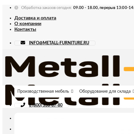
Skip
Обработка заказов сегодня:
09.00 - 18.00, перерыв 13:00-14
to
Доставка и оплата
content
О компании
Контакты
INFO@METALL-FURNITURE.RU
Производственная мебель
Оборудование для склада
8 (800) 333-87-80
Искать: