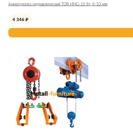
Арматурорез гидравлический TOR HHG-10 8т, 4-10 мм
4 346
₽