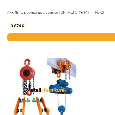
АРХИВ Таль ручная шестеренная TOR ТРШ 1ТХ6 М (тип HS-Z)
3 874
₽