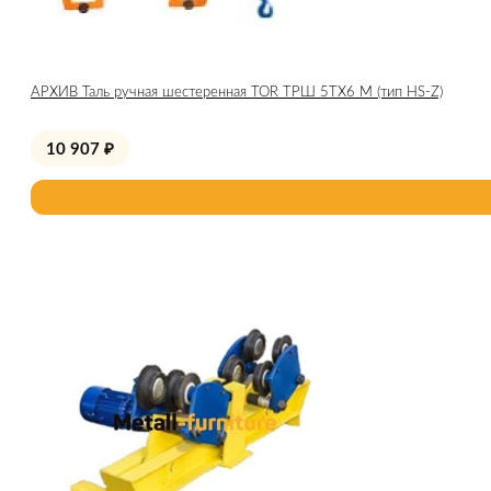
АРХИВ Таль ручная шестеренная TOR ТРШ 5ТХ6 М (тип HS-Z)
10 907
₽