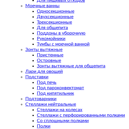
Для пищевых отходов
Моечные ванны
Односекционные
Двухсекционные
Трехсекционные
Для общепита
Поддоны в уборочную
Рукомойники
Тумбы с моечной ванной
Зонты вытяжные
Пристенные
Островные
Зонты вытяжные для общепита
Лари для овощей
Подставки
Под печь
Под пароконвектомат
Под кипятильник
Подтоварники
Стеллажи нейтральные
Стеллажи на колесах
Стеллажи с перфорированными полками
Со сплошными полками
Полки