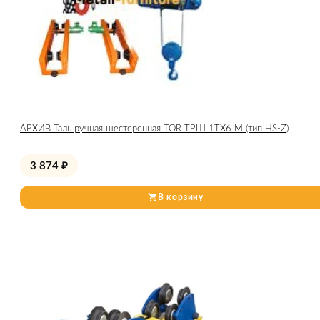
АРХИВ Таль ручная шестеренная TOR ТРШ 1ТХ6 М (тип HS-Z)
3 874
₽
В корзину