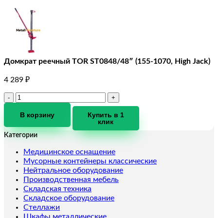
Домкрат реечный TOR ST0848/48″ (155-1070, High Jack)
4 289
₽
Количество
товара
Домкрат
В корзину
Купить в 1
клик
реечный
TOR
Категории
ST0848/48"
(155-
Медицинское оснащение
1070,
Мусорные контейнеры классические
High
Нейтральное оборудование
Jack)
Производственная мебель
Складская техника
Складское оборудование
Стеллажи
Шкафы металлические