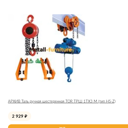
АРХИВ Таль ручная шестеренная TOR ТРШ 1ТХ3 М (тип HS-Z)
2 929
₽