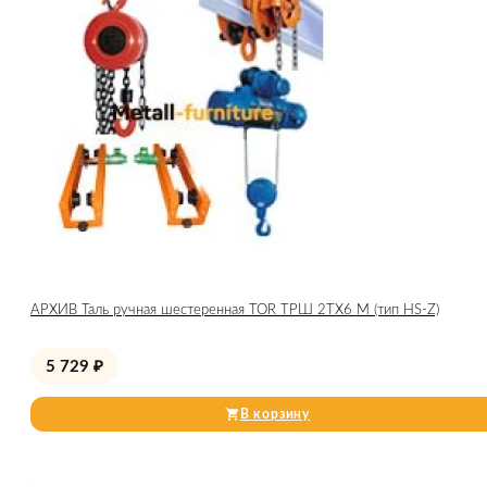
АРХИВ Таль ручная шестеренная TOR ТРШ 2ТХ6 М (тип HS-Z)
5 729
₽
В корзину