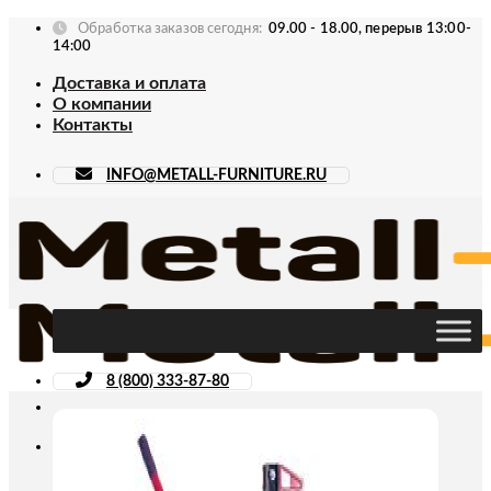
Skip
Обработка заказов сегодня:
09.00 - 18.00, перерыв 13:00-
to
14:00
content
Доставка и оплата
О компании
Контакты
INFO@METALL-FURNITURE.RU
8 (800) 333-87-80
Искать: