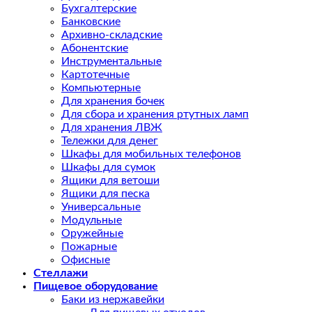
Бухгалтерские
Банковские
Архивно-складские
Абонентские
Инструментальные
Картотечные
Компьютерные
Для хранения бочек
Для сбора и хранения ртутных ламп
Для хранения ЛВЖ
Тележки для денег
Шкафы для мобильных телефонов
Шкафы для сумок
Ящики для ветоши
Ящики для песка
Универсальные
Модульные
Оружейные
Пожарные
Офисные
Стеллажи
Пищевое оборудование
Баки из нержавейки