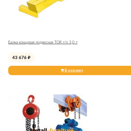
Балка концевая подвесная TOR г/п 3,0 т
43 676
₽
В корзину