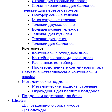
Стойки для газовых баллонов
Склад и хранилища для баллонов
Тележки для перевозки грузов
Платформенные тележки
Многоярусные тележки
Тележки двухколесные
Большегрузные тележки
Тележки для бутылей
Тележки для денег
Тележки для баллонов
Контейнеры
Контейнеры с откидным дном
Контейнеры опрокидывающиеся
Распашные контейнеры
Производственные контейнеры и тара
Сетчатые метталлические контейнеры и
шкафы
Металлические поддоны
Металлические поддоны стоечные
Ограждения для паллет и поддонов
Поддоны и подставки для бочек
Шкафы
Для раздельного сбора мусора
Для одежды