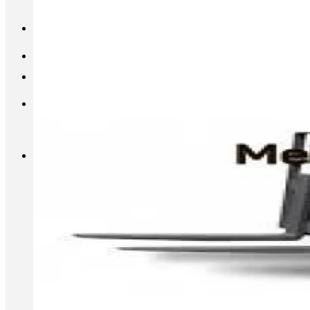
INFO@METALL-FURNITURE.RU
8 (800) 333-87-80
Корзина
Корзина пуста.