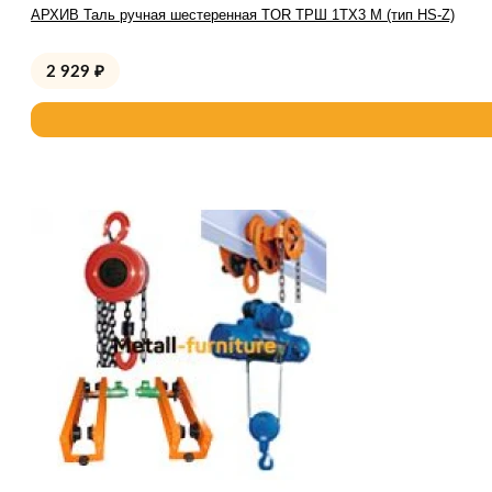
АРХИВ Таль ручная шестеренная TOR ТРШ 1ТХ3 М (тип HS-Z)
2 929
₽