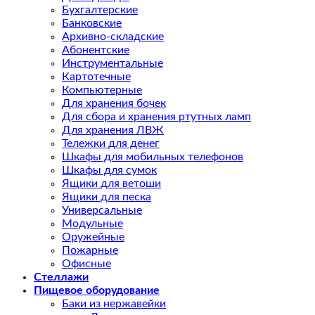
Бухгалтерские
Банковские
Архивно-складские
Абонентские
Инструментальные
Картотечные
Компьютерные
Для хранения бочек
Для сбора и хранения ртутных ламп
Для хранения ЛВЖ
Тележки для денег
Шкафы для мобильных телефонов
Шкафы для сумок
Ящики для ветоши
Ящики для песка
Универсальные
Модульные
Оружейные
Пожарные
Офисные
Стеллажи
Пищевое оборудование
Баки из нержавейки