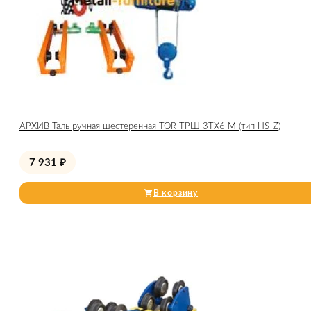
АРХИВ Таль ручная шестеренная TOR ТРШ 3ТХ6 М (тип HS-Z)
7 931
₽
В корзину