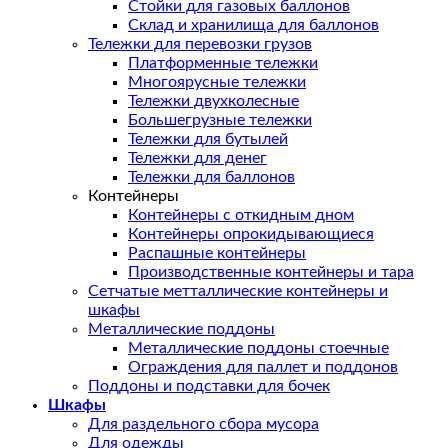
Стойки для газовых баллонов
Склад и хранилища для баллонов
Тележки для перевозки грузов
Платформенные тележки
Многоярусные тележки
Тележки двухколесные
Большегрузные тележки
Тележки для бутылей
Тележки для денег
Тележки для баллонов
Контейнеры
Контейнеры с откидным дном
Контейнеры опрокидывающиеся
Распашные контейнеры
Производственные контейнеры и тара
Сетчатые метталлические контейнеры и
шкафы
Металлические поддоны
Металлические поддоны стоечные
Ограждения для паллет и поддонов
Поддоны и подставки для бочек
Шкафы
Для раздельного сбора мусора
Для одежды