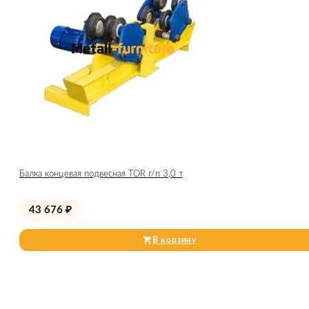
Балка концевая подвесная TOR г/п 3,0 т
43 676
₽
В корзину