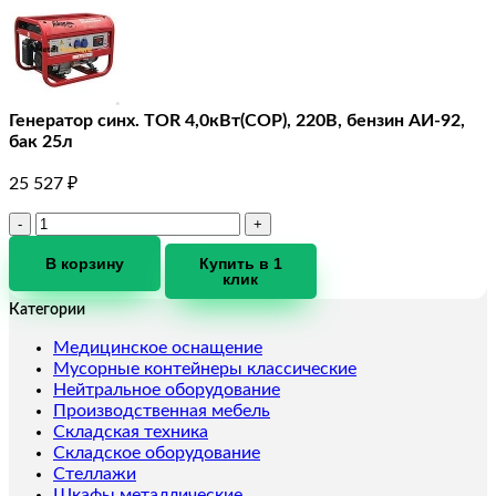
Генератор синх. TOR 4,0кВт(COP), 220В, бензин АИ-92,
бак 25л
25 527
₽
Количество
товара
Генератор
В корзину
Купить в 1
клик
синх.
TOR
Категории
4,0кВт(COP),
220В,
Медицинское оснащение
бензин
Мусорные контейнеры классические
АИ-92,
Нейтральное оборудование
бак
Производственная мебель
25л
Складская техника
Складское оборудование
Стеллажи
Шкафы металлические