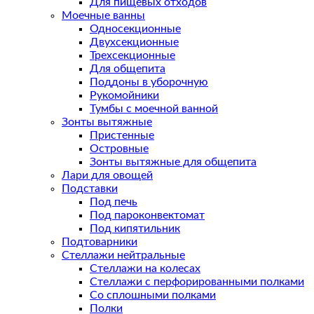
Для пищевых отходов
Моечные ванны
Односекционные
Двухсекционные
Трехсекционные
Для общепита
Поддоны в уборочную
Рукомойники
Тумбы с моечной ванной
Зонты вытяжные
Пристенные
Островные
Зонты вытяжные для общепита
Лари для овощей
Подставки
Под печь
Под пароконвектомат
Под кипятильник
Подтоварники
Стеллажи нейтральные
Стеллажи на колесах
Стеллажи с перфорированными полками
Со сплошными полками
Полки