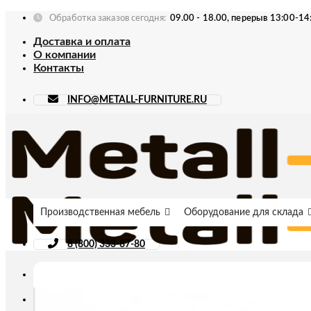
Skip
Обработка заказов сегодня:
09.00 - 18.00, перерыв 13:00-14
to
Доставка и оплата
content
О компании
Контакты
INFO@METALL-FURNITURE.RU
Производственная мебель
Оборудование для склада
8 (800) 333-87-80
Искать: