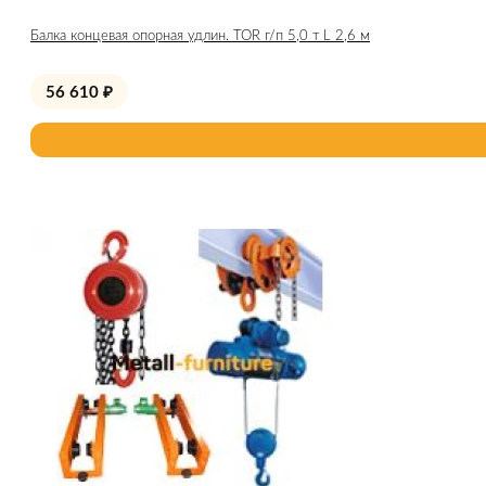
Балка концевая опорная удлин. TOR г/п 5,0 т L 2,6 м
56 610
₽