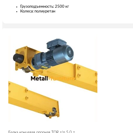
Грузоподъемность: 2500 кг
Колесa: полиуретан
Балка концевая опорная TOR г/п 5,0 т