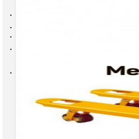
INFO@METALL-FURNITURE.RU
8 (800) 333-87-80
Корзина
Корзина пуста.