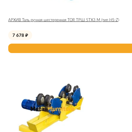
АРХИВ Таль ручная шестеренная TOR ТРШ 5ТХ3 М (тип HS-Z)
7 678
₽