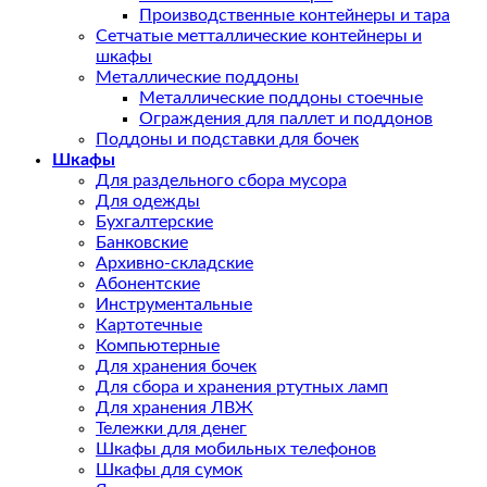
Производственные контейнеры и тара
Сетчатые метталлические контейнеры и
шкафы
Металлические поддоны
Металлические поддоны стоечные
Ограждения для паллет и поддонов
Поддоны и подставки для бочек
Шкафы
Для раздельного сбора мусора
Для одежды
Бухгалтерские
Банковские
Архивно-складские
Абонентские
Инструментальные
Картотечные
Компьютерные
Для хранения бочек
Для сбора и хранения ртутных ламп
Для хранения ЛВЖ
Тележки для денег
Шкафы для мобильных телефонов
Шкафы для сумок