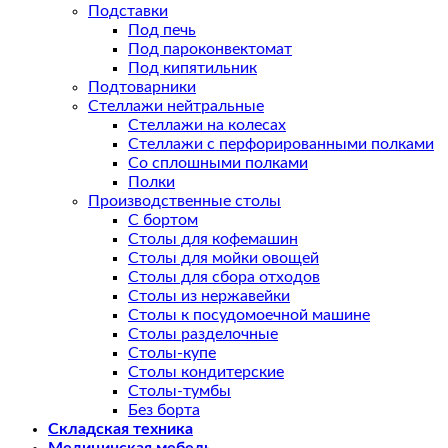
Подставки
Под печь
Под пароконвектомат
Под кипятильник
Подтоварники
Стеллажи нейтральные
Стеллажи на колесах
Стеллажи с перфорированными полками
Со сплошными полками
Полки
Производственные столы
С бортом
Столы для кофемашин
Столы для мойки овощей
Столы для сбора отходов
Столы из нержавейки
Столы к посудомоечной машине
Столы разделочные
Столы-купе
Столы кондитерские
Столы-тумбы
Без борта
Складская техника