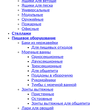
Ящики для ветоши
Ящики для песка
Универсальные
Модульные
Оружейные
Пожарные
Офисные
Стеллажи
Пищевое оборудование
Баки из нержавейки
Для пищевых отходов
Моечные ванны
Односекционные
Двухсекционные
Трехсекционные
Для общепита
Поддоны в уборочную
Рукомойники
Тумбы с моечной ванной
Зонты вытяжные
Пристенные
Островные
Зонты вытяжные для общепита
Лари для овощей