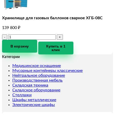
Хранилище для газовых баллонов сварное ХГБ-08С
139 800
₽
Количество
товара
Хранилище
В корзину
Купить в 1
клик
для
газовых
Категории
баллонов
сварное
Медицинское оснащение
ХГБ-08С
Мусорные контейнеры классические
Нейтральное оборудование
Производственная мебель
Складская техника
Складское оборудование
Стеллажи
Шкафы металлические
Электрические шкафы