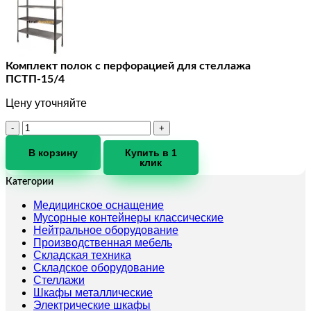
Комплект полок с перфорацией для стеллажа
ПСТП-15/4
Цену уточняйте
Количество
товара
Комплект
В корзину
Купить в 1
клик
полок
с
Категории
перфорацией
для
Медицинское оснащение
стеллажа
Мусорные контейнеры классические
ПСТП-15/4
Нейтральное оборудование
Производственная мебель
Складская техника
Складское оборудование
Стеллажи
Шкафы металлические
Электрические шкафы