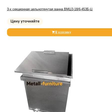
3-х секционная цельнотянутая ванна ВМЦ3-18/6-453Б-Ц
Цену уточняйте
В корзину