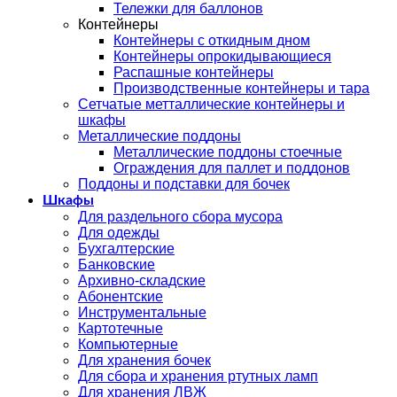
Тележки для баллонов
Контейнеры
Контейнеры с откидным дном
Контейнеры опрокидывающиеся
Распашные контейнеры
Производственные контейнеры и тара
Сетчатые метталлические контейнеры и
шкафы
Металлические поддоны
Металлические поддоны стоечные
Ограждения для паллет и поддонов
Поддоны и подставки для бочек
Шкафы
Для раздельного сбора мусора
Для одежды
Бухгалтерские
Банковские
Архивно-складские
Абонентские
Инструментальные
Картотечные
Компьютерные
Для хранения бочек
Для сбора и хранения ртутных ламп
Для хранения ЛВЖ