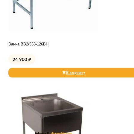
Ванна ВВ2/553-126БН
24 900
₽
В корзину