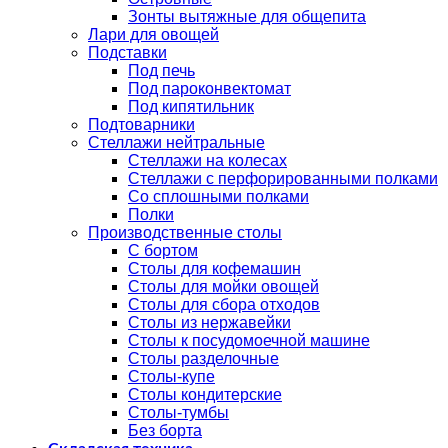
Зонты вытяжные для общепита
Лари для овощей
Подставки
Под печь
Под пароконвектомат
Под кипятильник
Подтоварники
Стеллажи нейтральные
Стеллажи на колесах
Стеллажи с перфорированными полками
Со сплошными полками
Полки
Производственные столы
С бортом
Столы для кофемашин
Столы для мойки овощей
Столы для сбора отходов
Столы из нержавейки
Столы к посудомоечной машине
Столы разделочные
Столы-купе
Столы кондитерские
Столы-тумбы
Без борта