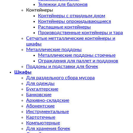
Тележки для баллонов
Контейнеры
Контейнеры с откидным дном
Контейнеры опрокидывающиеся
Распашные контейнеры
Производственные контейнеры и тара
Сетчатые метталлические контейнеры и
шкафы
Металлические поддоны
Металлические поддоны стоечные
Ограждения для паллет и поддонов
Поддоны и подставки для бочек
Шкафы
Для раздельного сбора мусора
Для одежды
Бухгалтерские
Банковские
Архивно-складские
Абонентские
Инструментальные
Картотечные
Компьютерные
Для хранения бочек