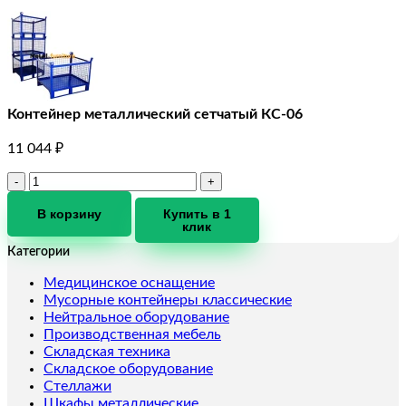
Контейнер металлический сетчатый КС-06
11 044
₽
Количество
товара
Контейнер
В корзину
Купить в 1
клик
металлический
сетчатый
Категории
КС-06
Медицинское оснащение
Мусорные контейнеры классические
Нейтральное оборудование
Производственная мебель
Складская техника
Складское оборудование
Стеллажи
Шкафы металлические