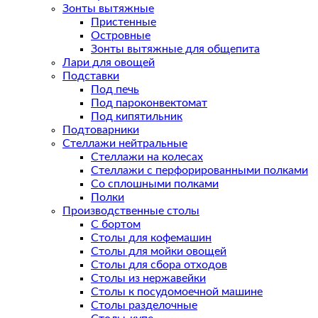
Зонты вытяжные
Пристенные
Островные
Зонты вытяжные для общепита
Лари для овощей
Подставки
Под печь
Под пароконвектомат
Под кипятильник
Подтоварники
Стеллажи нейтральные
Стеллажи на колесах
Стеллажи с перфорированными полками
Со сплошными полками
Полки
Производственные столы
С бортом
Столы для кофемашин
Столы для мойки овощей
Столы для сбора отходов
Столы из нержавейки
Столы к посудомоечной машине
Столы разделочные