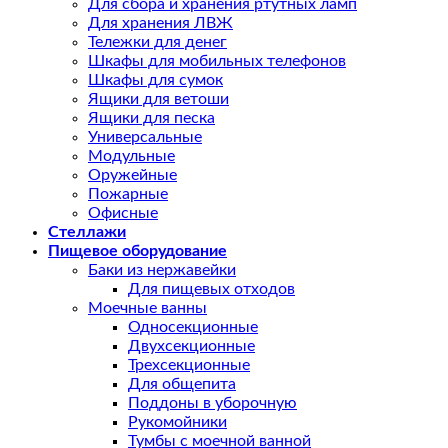
Для сбора и хранения ртутных ламп
Для хранения ЛВЖ
Тележки для денег
Шкафы для мобильных телефонов
Шкафы для сумок
Ящики для ветоши
Ящики для песка
Универсальные
Модульные
Оружейные
Пожарные
Офисные
Стеллажи
Пищевое оборудование
Баки из нержавейки
Для пищевых отходов
Моечные ванны
Односекционные
Двухсекционные
Трехсекционные
Для общепита
Поддоны в уборочную
Рукомойники
Тумбы с моечной ванной