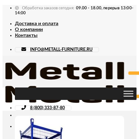
Skip
Обработка заказов сегодня:
09.00 - 18.00, перерыв 13:00-
to
14:00
content
Доставка и оплата
О компании
Контакты
INFO@METALL-FURNITURE.RU
8 (800) 333-87-80
Искать: