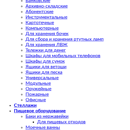
Банковские
Архивно-складские
Абонентские
Инструментальные
Картотечные
Компьютерные
Для хранения бочек
Для сбора и хранения ртутных ламп
Для хранения ЛВЖ
Тележки для денег
Шкафы для мобильных телефонов
Шкафы для сумок
Ящики для ветоши
Ящики для песка
Универсальные
Модульные
Оружейные
Пожарные
Офисные
Стеллажи
Пищевое оборудование
Баки из нержавейки
Для пищевых отходов
Моечные ванны