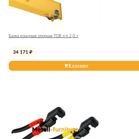
Балка концевая опорная TOR г/п 2,0 т
34 171
₽
В корзину