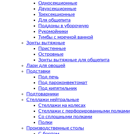
Односекционные
Двухсекционные
Трехсекционные
Для общепита
Поддоны в уборочную
Рукомойники
Тумбы с моечной ванной
Зонты вытяжные
Пристенные
Островные
Зонты вытяжные для общепита
Лари для овощей
Подставки
Под печь
Под пароконвектомат
Под кипятильник
Подтоварники
Стеллажи нейтральные
Стеллажи на колесах
Стеллажи с перфорированными полками
Со сплошными полками
Полки
Производственные столы
С бортом