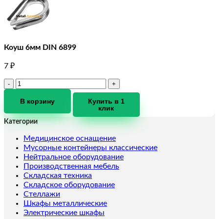
Коуш 6мм DIN 6899
7
₽
Количество
товара
Коуш
В корзину
Купить в 1
клик
6мм
DIN
Категории
6899
Медицинское оснащение
Мусорные контейнеры классические
Нейтральное оборудование
Производственная мебель
Складская техника
Складское оборудование
Стеллажи
Шкафы металлические
Электрические шкафы