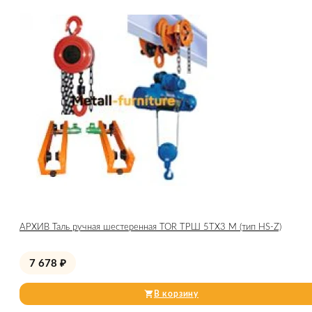
АРХИВ Таль ручная шестеренная TOR ТРШ 5ТХ3 М (тип HS-Z)
7 678
₽
В корзину