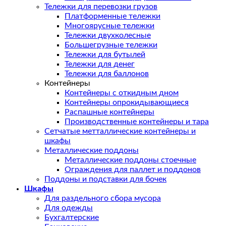
Тележки для перевозки грузов
Платформенные тележки
Многоярусные тележки
Тележки двухколесные
Большегрузные тележки
Тележки для бутылей
Тележки для денег
Тележки для баллонов
Контейнеры
Контейнеры с откидным дном
Контейнеры опрокидывающиеся
Распашные контейнеры
Производственные контейнеры и тара
Сетчатые метталлические контейнеры и
шкафы
Металлические поддоны
Металлические поддоны стоечные
Ограждения для паллет и поддонов
Поддоны и подставки для бочек
Шкафы
Для раздельного сбора мусора
Для одежды
Бухгалтерские