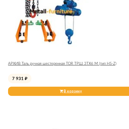
АРХИВ Таль ручная шестеренная TOR ТРШ 3ТХ6 М (тип HS-Z)
7 931
₽
В корзину