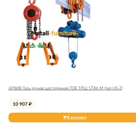
АРХИВ Таль ручная шестеренная TOR ТРШ 5ТХ6 М (тип HS-Z)
10 907
₽
В корзину