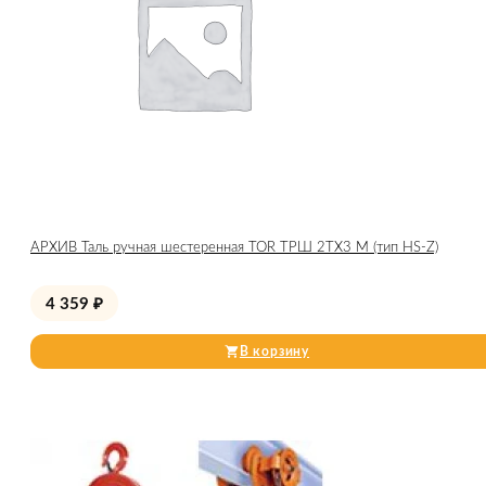
АРХИВ Таль ручная шестеренная TOR ТРШ 2ТХ3 М (тип HS-Z)
4 359
₽
В корзину