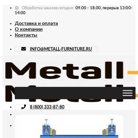
Skip
Обработка заказов сегодня:
09.00 - 18.00, перерыв 13:00-
to
14:00
content
Доставка и оплата
О компании
Контакты
INFO@METALL-FURNITURE.RU
8 (800) 333-87-80
Искать: