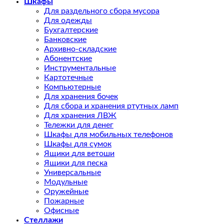
Шкафы
Для раздельного сбора мусора
Для одежды
Бухгалтерские
Банковские
Архивно-складские
Абонентские
Инструментальные
Картотечные
Компьютерные
Для хранения бочек
Для сбора и хранения ртутных ламп
Для хранения ЛВЖ
Тележки для денег
Шкафы для мобильных телефонов
Шкафы для сумок
Ящики для ветоши
Ящики для песка
Универсальные
Модульные
Оружейные
Пожарные
Офисные
Стеллажи