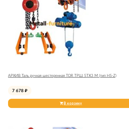
АРХИВ Таль ручная шестеренная TOR ТРШ 5ТХ3 М (тип HS-Z)
7 678
₽
В корзину