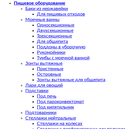
Пищевое оборудование
Баки из нержавейки
Для пищевых отходов
Моечные ванны
Односекционные
Двухсекционные
Трехсекционные
Для общепита
Поддоны в уборочную
Рукомойники
Тумбы с моечной ванной
Зонты вытяжные
Пристенные
Островные
Зонты вытяжные для общепита
Лари для овощей
Подставки
Под печь
Под пароконвектомат
Под кипятильник
Подтоварники
Стеллажи нейтральные
Стеллажи на колесах