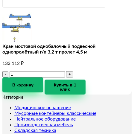
Кран мостовой однобалочный подвесной
однопролётный г/п 3,2 т пролет 4,5 м
133 112
₽
Количество
товара
Кран
В корзину
Купить в 1
клик
мостовой
однобалочный
Категории
подвесной
однопролётный
Медицинское оснащение
г/
Мусорные контейнеры классические
п
Нейтральное оборудование
3,2
Производственная мебель
т
Складская техника