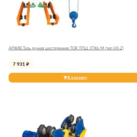
АРХИВ Таль ручная шестеренная TOR ТРШ 3ТХ6 М (тип HS-Z)
7 931
₽
В корзину