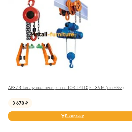
АРХИВ Таль ручная шестеренная TOR ТРШ 0,5 ТХ6 М (тип HS-Z)
3 678
₽
В корзину