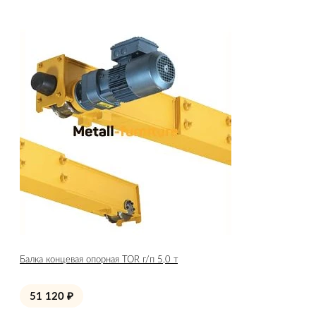
Балка концевая опорная TOR г/п 5,0 т
51 120
₽