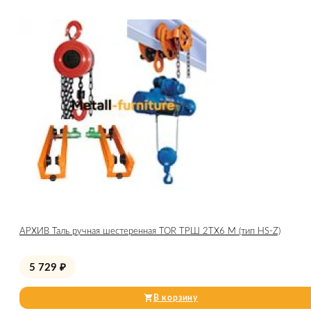
АРХИВ Таль ручная шестеренная TOR ТРШ 2ТХ6 М (тип HS-Z)
5 729
₽
В корзину