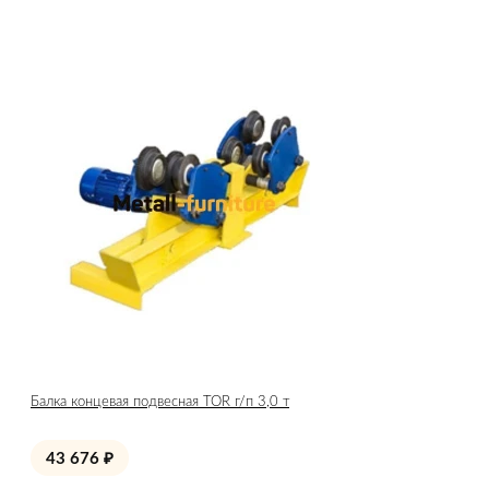
Балка концевая подвесная TOR г/п 3,0 т
43 676
₽