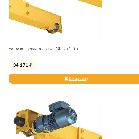
Балка концевая опорная TOR г/п 2,0 т
34 171
₽
В корзину