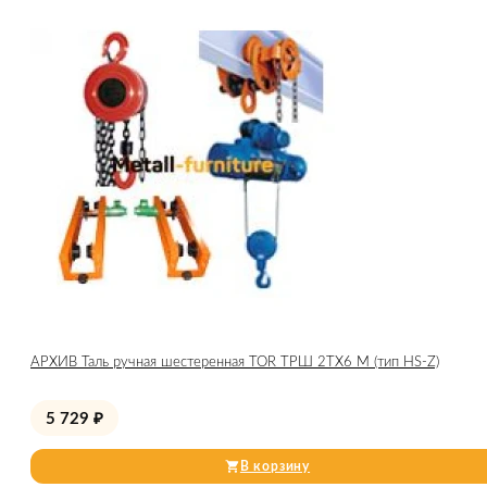
АРХИВ Таль ручная шестеренная TOR ТРШ 2ТХ6 М (тип HS-Z)
5 729
₽
В корзину