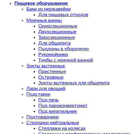
Пищевое оборудование
Баки из нержавейки
Для пищевых отходов
Моечные ванны
Односекционные
Двухсекционные
Трехсекционные
Для общепита
Поддоны в уборочную
Рукомойники
Тумбы с моечной ванной
Зонты вытяжные
Пристенные
Островные
Зонты вытяжные для общепита
Лари для овощей
Подставки
Под печь
Под пароконвектомат
Под кипятильник
Подтоварники
Стеллажи нейтральные
Стеллажи на колесах