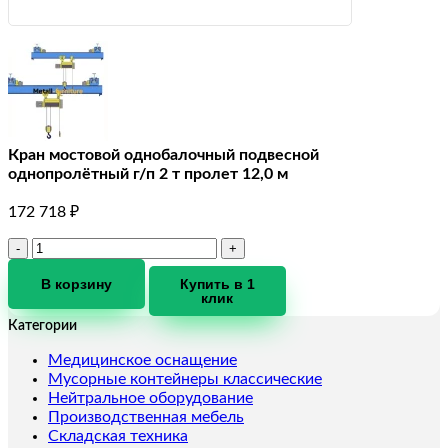
Кран мостовой однобалочный подвесной
однопролётный г/п 2 т пролет 12,0 м
172 718
₽
Количество
товара
Кран
В корзину
Купить в 1
клик
мостовой
однобалочный
Категории
подвесной
однопролётный
Медицинское оснащение
г/
Мусорные контейнеры классические
п
Нейтральное оборудование
2
Производственная мебель
т
Складская техника