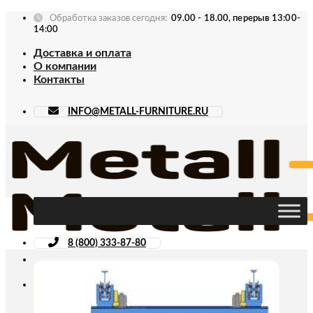
Skip
Обработка заказов сегодня:
09.00 - 18.00, перерыв 13:00-
to
14:00
content
Доставка и оплата
О компании
Контакты
INFO@METALL-FURNITURE.RU
8 (800) 333-87-80
Искать: