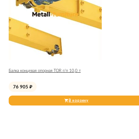
Балка концевая опорная TOR г/п 10,0 т
76 905
₽
В корзину