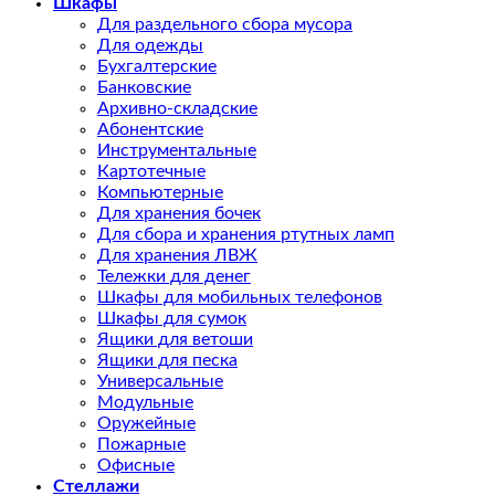
Шкафы
Для раздельного сбора мусора
Для одежды
Бухгалтерские
Банковские
Архивно-складские
Абонентские
Инструментальные
Картотечные
Компьютерные
Для хранения бочек
Для сбора и хранения ртутных ламп
Для хранения ЛВЖ
Тележки для денег
Шкафы для мобильных телефонов
Шкафы для сумок
Ящики для ветоши
Ящики для песка
Универсальные
Модульные
Оружейные
Пожарные
Офисные
Стеллажи