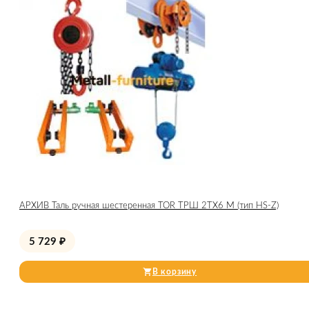
АРХИВ Таль ручная шестеренная TOR ТРШ 2ТХ6 М (тип HS-Z)
5 729
₽
В корзину