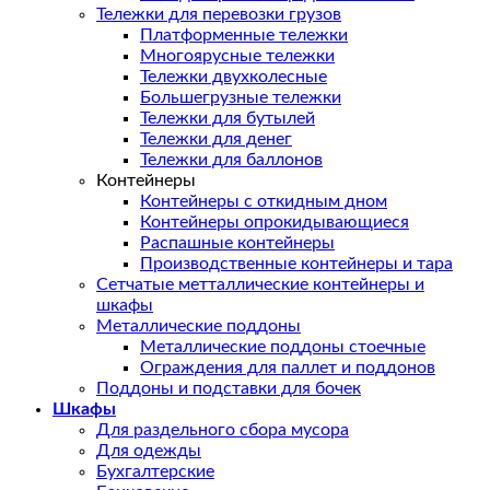
Тележки для перевозки грузов
Платформенные тележки
Многоярусные тележки
Тележки двухколесные
Большегрузные тележки
Тележки для бутылей
Тележки для денег
Тележки для баллонов
Контейнеры
Контейнеры с откидным дном
Контейнеры опрокидывающиеся
Распашные контейнеры
Производственные контейнеры и тара
Сетчатые метталлические контейнеры и
шкафы
Металлические поддоны
Металлические поддоны стоечные
Ограждения для паллет и поддонов
Поддоны и подставки для бочек
Шкафы
Для раздельного сбора мусора
Для одежды
Бухгалтерские