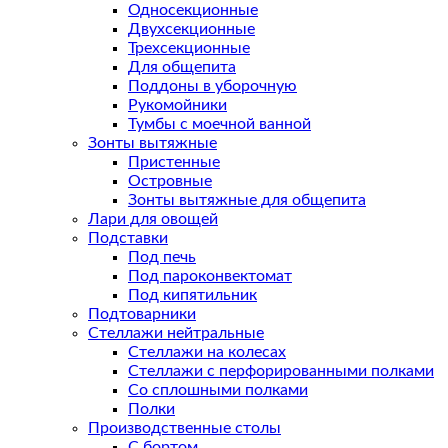
Односекционные
Двухсекционные
Трехсекционные
Для общепита
Поддоны в уборочную
Рукомойники
Тумбы с моечной ванной
Зонты вытяжные
Пристенные
Островные
Зонты вытяжные для общепита
Лари для овощей
Подставки
Под печь
Под пароконвектомат
Под кипятильник
Подтоварники
Стеллажи нейтральные
Стеллажи на колесах
Стеллажи с перфорированными полками
Со сплошными полками
Полки
Производственные столы
С бортом