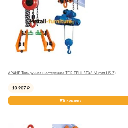
АРХИВ Таль ручная шестеренная TOR ТРШ 5ТХ6 М (тип HS-Z)
10 907
₽
В корзину