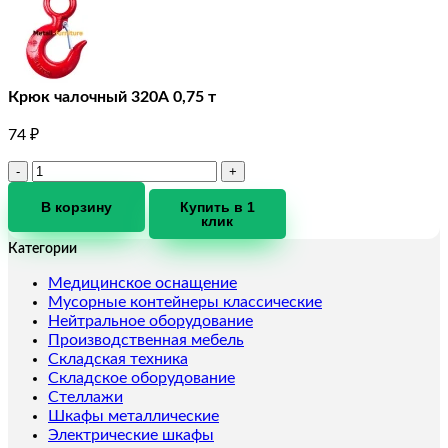
Крюк чалочный 320А 0,75 т
74
₽
Количество
товара
Крюк
В корзину
Купить в 1
клик
чалочный
320А
Категории
0,75
т
Медицинское оснащение
Мусорные контейнеры классические
Нейтральное оборудование
Производственная мебель
Складская техника
Складское оборудование
Стеллажи
Шкафы металлические
Электрические шкафы