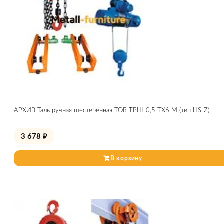
АРХИВ Таль ручная шестеренная TOR ТРШ 0,5 ТХ6 М (тип HS-Z)
3 678
₽
В корзину