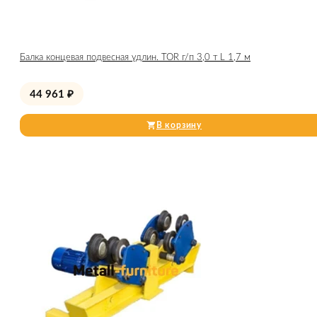
Балка концевая подвесная удлин. TOR г/п 3,0 т L 1,7 м
44 961
₽
В корзину