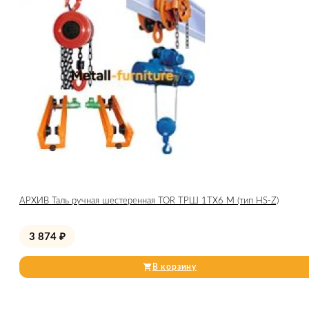
АРХИВ Таль ручная шестеренная TOR ТРШ 1ТХ6 М (тип HS-Z)
3 874
₽
В корзину