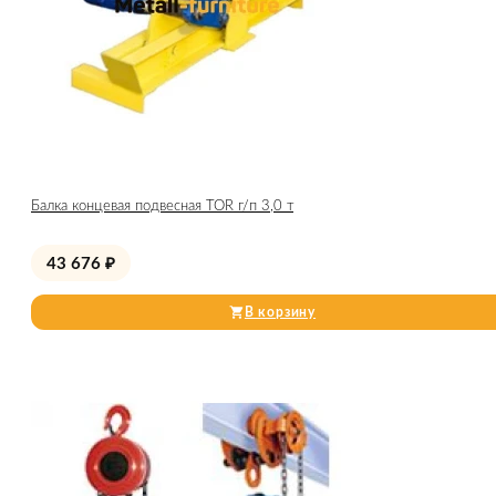
Балка концевая подвесная TOR г/п 3,0 т
43 676
₽
В корзину