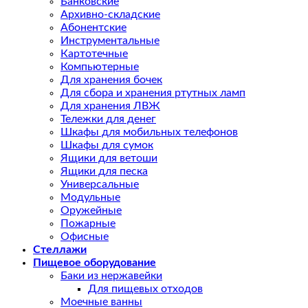
Банковские
Архивно-складские
Абонентские
Инструментальные
Картотечные
Компьютерные
Для хранения бочек
Для сбора и хранения ртутных ламп
Для хранения ЛВЖ
Тележки для денег
Шкафы для мобильных телефонов
Шкафы для сумок
Ящики для ветоши
Ящики для песка
Универсальные
Модульные
Оружейные
Пожарные
Офисные
Стеллажи
Пищевое оборудование
Баки из нержавейки
Для пищевых отходов
Моечные ванны