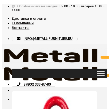
Skip
Обработка заказов сегодня:
09.00 - 18.00, перерыв 13:00-
to
14:00
content
Доставка и оплата
О компании
Контакты
INFO@METALL-FURNITURE.RU
8 (800) 333-87-80
Искать: