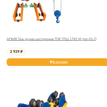
АРХИВ Таль ручная шестеренная TOR ТРШ 1ТХ3 М (тип HS-Z)
2 929
₽
В корзину