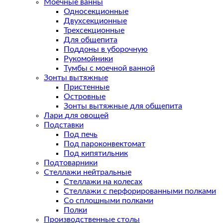
Моечные ванны
Односекционные
Двухсекционные
Трехсекционные
Для общепита
Поддоны в уборочную
Рукомойники
Тумбы с моечной ванной
Зонты вытяжные
Пристенные
Островные
Зонты вытяжные для общепита
Лари для овощей
Подставки
Под печь
Под пароконвектомат
Под кипятильник
Подтоварники
Стеллажи нейтральные
Стеллажи на колесах
Стеллажи с перфорированными полками
Со сплошными полками
Полки
Производственные столы