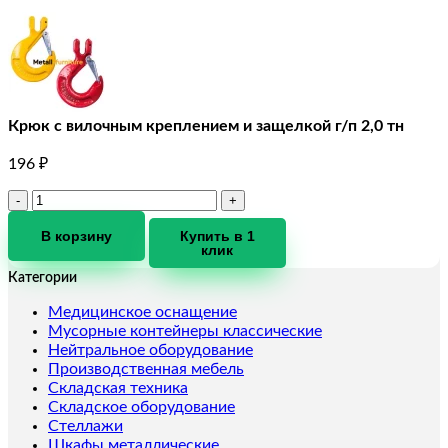
Крюк с вилочным креплением и защелкой г/п 2,0 тн
196
₽
Количество
товара
Крюк
В корзину
Купить в 1
клик
с
вилочным
Категории
креплением
и
Медицинское оснащение
защелкой
Мусорные контейнеры классические
г/
Нейтральное оборудование
п
Производственная мебель
2,0
Складская техника
тн
Складское оборудование
Стеллажи
Шкафы металлические