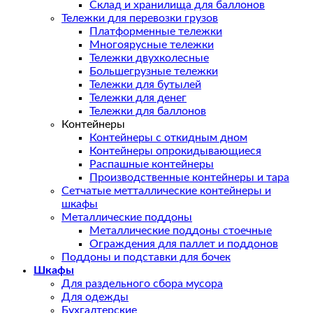
Склад и хранилища для баллонов
Тележки для перевозки грузов
Платформенные тележки
Многоярусные тележки
Тележки двухколесные
Большегрузные тележки
Тележки для бутылей
Тележки для денег
Тележки для баллонов
Контейнеры
Контейнеры с откидным дном
Контейнеры опрокидывающиеся
Распашные контейнеры
Производственные контейнеры и тара
Сетчатые метталлические контейнеры и
шкафы
Металлические поддоны
Металлические поддоны стоечные
Ограждения для паллет и поддонов
Поддоны и подставки для бочек
Шкафы
Для раздельного сбора мусора
Для одежды
Бухгалтерские