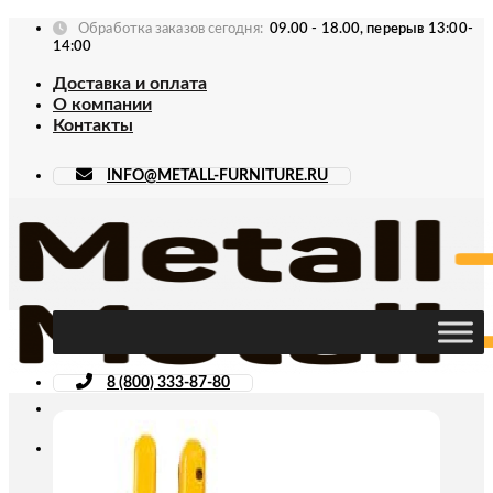
Skip
Обработка заказов сегодня:
09.00 - 18.00, перерыв 13:00-
to
14:00
content
Доставка и оплата
О компании
Контакты
INFO@METALL-FURNITURE.RU
8 (800) 333-87-80
Искать: