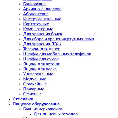
Банковские
Архивно-складские
Абонентские
Инструментальные
Картотечные
Компьютерные
Для хранения бочек
Для сбора и хранения ртутных ламп
Для хранения ЛВЖ
Тележки для денег
Шкафы для мобильных телефонов
Шкафы для сумок
Ящики для ветоши
Ящики для песка
Универсальные
Модульные
Оружейные
Пожарные
Офисные
Стеллажи
Пищевое оборудование
Баки из нержавейки
Для пищевых отходов