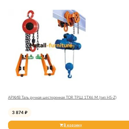
АРХИВ Таль ручная шестеренная TOR ТРШ 1ТХ6 М (тип HS-Z)
3 874
₽
В корзину