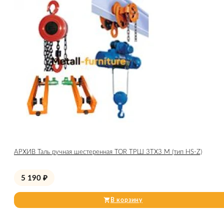
АРХИВ Таль ручная шестеренная TOR ТРШ 3ТХ3 М (тип HS-Z)
5 190
₽
В корзину