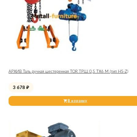
АРХИВ Таль ручная шестеренная TOR ТРШ 0,5 ТХ6 М (тип HS-Z)
3 678
₽
В корзину