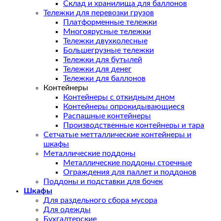
Склад и хранилища для баллонов
Тележки для перевозки грузов
Платформенные тележки
Многоярусные тележки
Тележки двухколесные
Большегрузные тележки
Тележки для бутылей
Тележки для денег
Тележки для баллонов
Контейнеры
Контейнеры с откидным дном
Контейнеры опрокидывающиеся
Распашные контейнеры
Производственные контейнеры и тара
Сетчатые метталлические контейнеры и
шкафы
Металлические поддоны
Металлические поддоны стоечные
Ограждения для паллет и поддонов
Поддоны и подставки для бочек
Шкафы
Для раздельного сбора мусора
Для одежды
Бухгалтерские