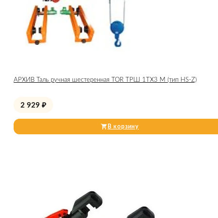
АРХИВ Таль ручная шестеренная TOR ТРШ 1ТХ3 М (тип HS-Z)
2 929
₽
В корзину