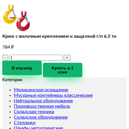
Крюк с вилочным креплением и защелкой г/п 6,5 тн
784
₽
Количество
товара
Крюк
В корзину
Купить в 1
клик
с
вилочным
Категории
креплением
и
Медицинское оснащение
защелкой
Мусорные контейнеры классические
г/
Нейтральное оборудование
п
Производственная мебель
6,5
Складская техника
тн
Складское оборудование
Стеллажи
Шкафы металлические