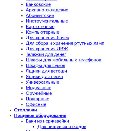
Банковские
Архивно-складские
Абонентские
Инструментальные
Картотечные
Компьютерные
Для хранения бочек
Для сбора и хранения ртутных ламп
Для хранения ЛВЖ
Тележки для денег
Шкафы для мобильных телефонов
Шкафы для сумок
Ящики для ветоши
Ящики для песка
Универсальные
Модульные
Оружейные
Пожарные
Офисные
Стеллажи
Пищевое оборудование
Баки из нержавейки
Для пищевых отходов