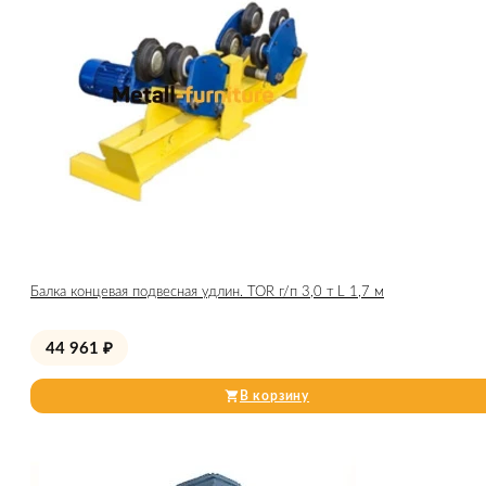
Балка концевая подвесная удлин. TOR г/п 3,0 т L 1,7 м
44 961
₽
В корзину