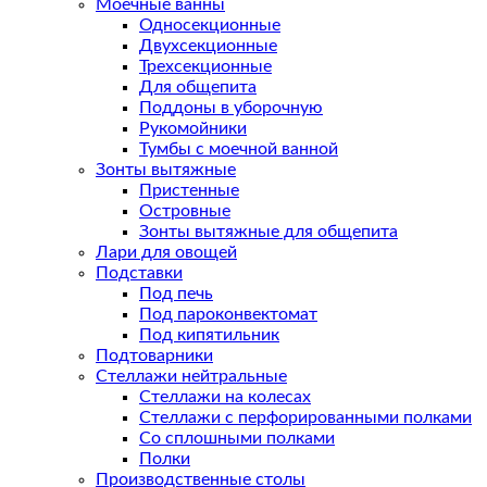
Моечные ванны
Односекционные
Двухсекционные
Трехсекционные
Для общепита
Поддоны в уборочную
Рукомойники
Тумбы с моечной ванной
Зонты вытяжные
Пристенные
Островные
Зонты вытяжные для общепита
Лари для овощей
Подставки
Под печь
Под пароконвектомат
Под кипятильник
Подтоварники
Стеллажи нейтральные
Стеллажи на колесах
Стеллажи с перфорированными полками
Со сплошными полками
Полки
Производственные столы