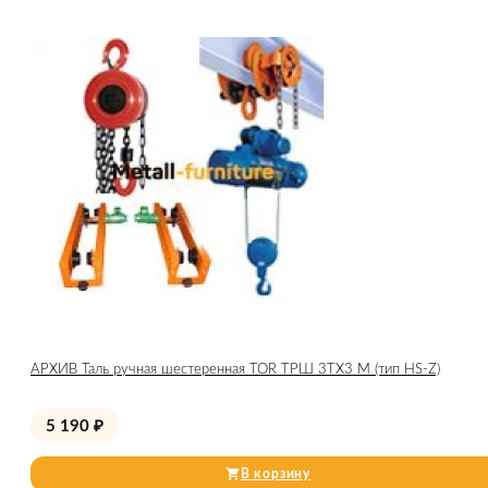
АРХИВ Таль ручная шестеренная TOR ТРШ 3ТХ3 М (тип HS-Z)
5 190
₽
В корзину