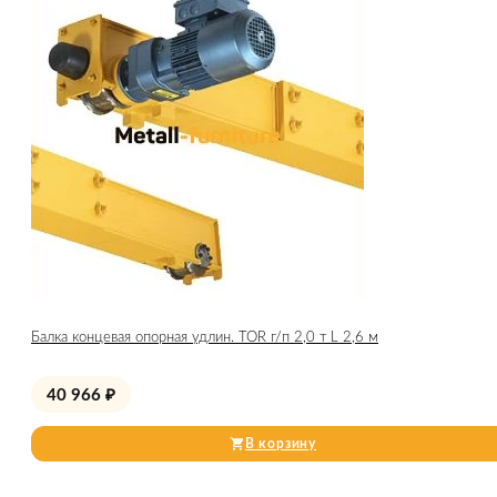
Балка концевая опорная удлин. TOR г/п 2,0 т L 2,6 м
40 966
₽
В корзину