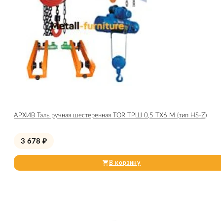
АРХИВ Таль ручная шестеренная TOR ТРШ 0,5 ТХ6 М (тип HS-Z)
3 678
₽
В корзину