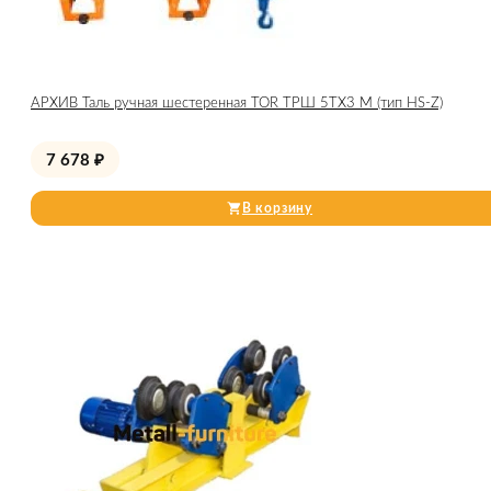
АРХИВ Таль ручная шестеренная TOR ТРШ 5ТХ3 М (тип HS-Z)
7 678
₽
В корзину