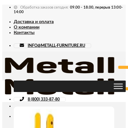
Skip
Обработка заказов сегодня:
09.00 - 18.00, перерыв 13:00-
to
14:00
content
Доставка и оплата
О компании
Контакты
INFO@METALL-FURNITURE.RU
8 (800) 333-87-80
Искать: