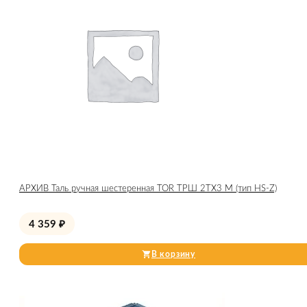
АРХИВ Таль ручная шестеренная TOR ТРШ 2ТХ3 М (тип HS-Z)
4 359
₽
В корзину