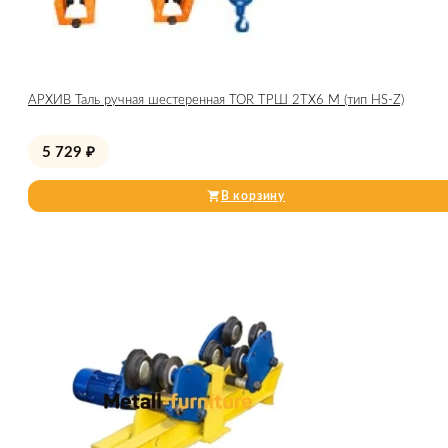
АРХИВ Таль ручная шестеренная TOR ТРШ 2ТХ6 М (тип HS-Z)
5 729
₽
В корзину