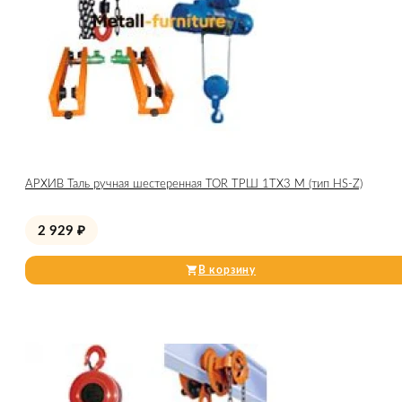
АРХИВ Таль ручная шестеренная TOR ТРШ 1ТХ3 М (тип HS-Z)
2 929
₽
В корзину