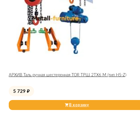
АРХИВ Таль ручная шестеренная TOR ТРШ 2ТХ6 М (тип HS-Z)
5 729
₽
В корзину