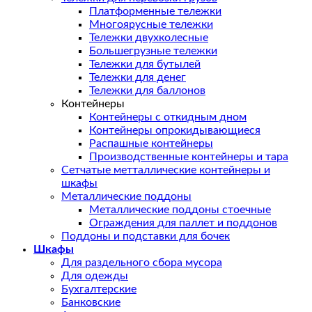
Платформенные тележки
Многоярусные тележки
Тележки двухколесные
Большегрузные тележки
Тележки для бутылей
Тележки для денег
Тележки для баллонов
Контейнеры
Контейнеры с откидным дном
Контейнеры опрокидывающиеся
Распашные контейнеры
Производственные контейнеры и тара
Сетчатые метталлические контейнеры и
шкафы
Металлические поддоны
Металлические поддоны стоечные
Ограждения для паллет и поддонов
Поддоны и подставки для бочек
Шкафы
Для раздельного сбора мусора
Для одежды
Бухгалтерские
Банковские