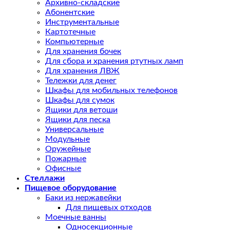
Архивно-складские
Абонентские
Инструментальные
Картотечные
Компьютерные
Для хранения бочек
Для сбора и хранения ртутных ламп
Для хранения ЛВЖ
Тележки для денег
Шкафы для мобильных телефонов
Шкафы для сумок
Ящики для ветоши
Ящики для песка
Универсальные
Модульные
Оружейные
Пожарные
Офисные
Стеллажи
Пищевое оборудование
Баки из нержавейки
Для пищевых отходов
Моечные ванны
Односекционные