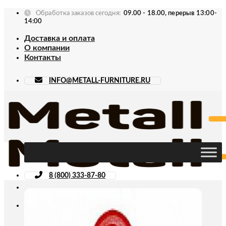
Skip
Обработка заказов сегодня:
09.00 - 18.00, перерыв 13:00-
to
14:00
content
Доставка и оплата
О компании
Контакты
INFO@METALL-FURNITURE.RU
8 (800) 333-87-80
Искать: