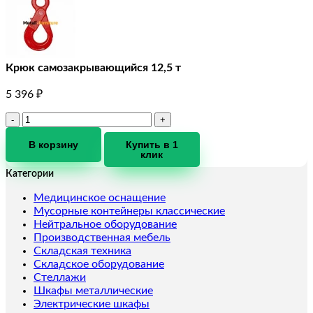
Крюк самозакрывающийся 12,5 т
5 396
₽
Количество
товара
Крюк
В корзину
Купить в 1
клик
самозакрывающийся
12,5
Категории
т
Медицинское оснащение
Мусорные контейнеры классические
Нейтральное оборудование
Производственная мебель
Складская техника
Складское оборудование
Стеллажи
Шкафы металлические
Электрические шкафы