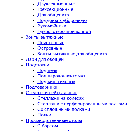
Двухсекционные
Трехсекционные
Для общепита
Поддоны в уборочную
Рукомойники
Тумбы с моечной ванной
Зонты вытяжные
Пристенные
Островные
Зонты вытяжные для общепита
Лари для овощей
Подставки
Под печь
Под пароконвектомат
Под кипятильник
Подтоварники
Стеллажи нейтральные
Стеллажи на колесах
Стеллажи с перфорированными полками
Со сплошными полками
Полки
Производственные столы
С бортом