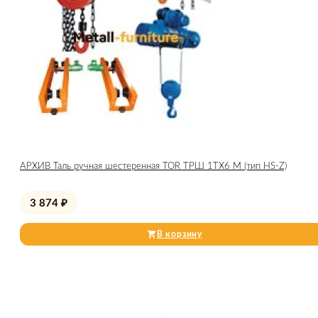
АРХИВ Таль ручная шестеренная TOR ТРШ 1ТХ6 М (тип HS-Z)
3 874
₽
В корзину