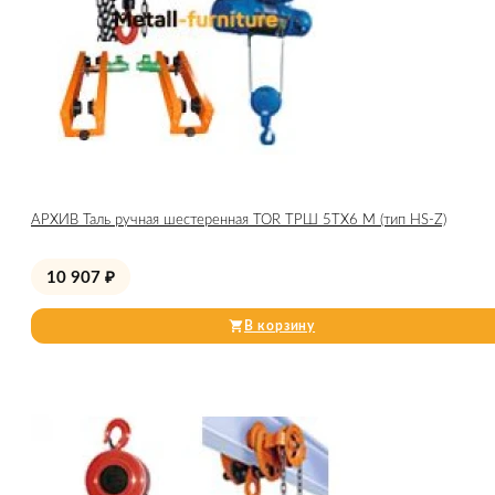
АРХИВ Таль ручная шестеренная TOR ТРШ 5ТХ6 М (тип HS-Z)
10 907
₽
В корзину