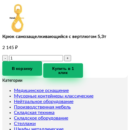
Крюк самозащелкивающийся с вертлюгом 5,3т
2 145
₽
Количество
товара
Крюк
В корзину
Купить в 1
клик
самозащелкивающийся
с
Категории
вертлюгом
5,3т
Медицинское оснащение
Мусорные контейнеры классические
Нейтральное оборудование
Производственная мебель
Складская техника
Складское оборудование
Стеллажи
Шкафы металлические