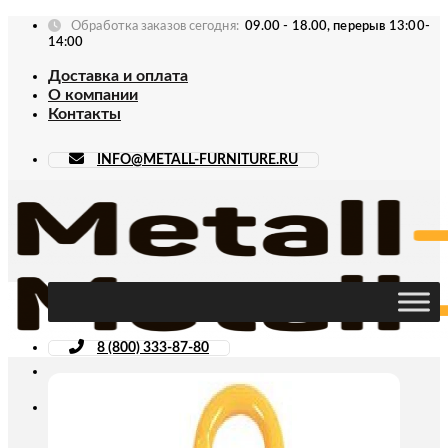
Skip
Обработка заказов сегодня:
09.00 - 18.00, перерыв 13:00-
to
14:00
content
Доставка и оплата
О компании
Контакты
INFO@METALL-FURNITURE.RU
8 (800) 333-87-80
Искать: