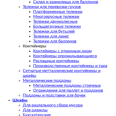
Склад и хранилища для баллонов
Тележки для перевозки грузов
Платформенные тележки
Многоярусные тележки
Тележки двухколесные
Большегрузные тележки
Тележки для бутылей
Тележки для денег
Тележки для баллонов
Контейнеры
Контейнеры с откидным дном
Контейнеры опрокидывающиеся
Распашные контейнеры
Производственные контейнеры и тара
Сетчатые метталлические контейнеры и
шкафы
Металлические поддоны
Металлические поддоны стоечные
Ограждения для паллет и поддонов
Поддоны и подставки для бочек
Шкафы
Для раздельного сбора мусора
Для одежды
Бухгалтерские