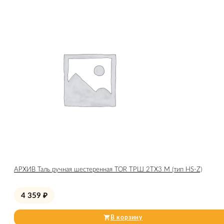
АРХИВ Таль ручная шестеренная TOR ТРШ 2ТХ3 М (тип HS-Z)
4 359
₽
В корзину