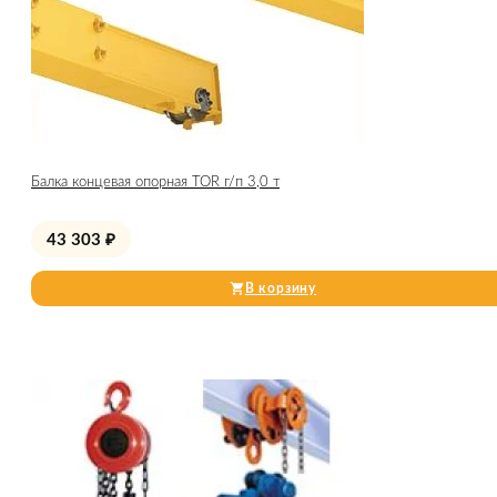
Балка концевая опорная TOR г/п 3,0 т
43 303
₽
В корзину