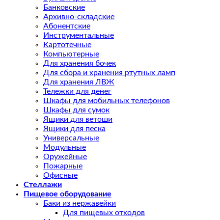
Банковские
Архивно-складские
Абонентские
Инструментальные
Картотечные
Компьютерные
Для хранения бочек
Для сбора и хранения ртутных ламп
Для хранения ЛВЖ
Тележки для денег
Шкафы для мобильных телефонов
Шкафы для сумок
Ящики для ветоши
Ящики для песка
Универсальные
Модульные
Оружейные
Пожарные
Офисные
Стеллажи
Пищевое оборудование
Баки из нержавейки
Для пищевых отходов