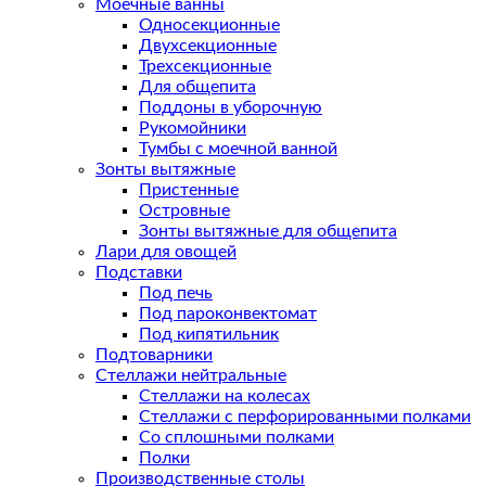
Моечные ванны
Односекционные
Двухсекционные
Трехсекционные
Для общепита
Поддоны в уборочную
Рукомойники
Тумбы с моечной ванной
Зонты вытяжные
Пристенные
Островные
Зонты вытяжные для общепита
Лари для овощей
Подставки
Под печь
Под пароконвектомат
Под кипятильник
Подтоварники
Стеллажи нейтральные
Стеллажи на колесах
Стеллажи с перфорированными полками
Со сплошными полками
Полки
Производственные столы