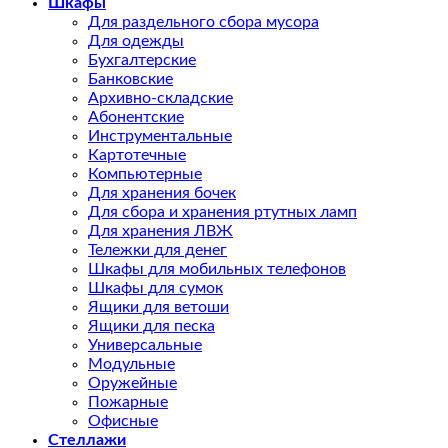
Шкафы
Для раздельного сбора мусора
Для одежды
Бухгалтерские
Банковские
Архивно-складские
Абонентские
Инструментальные
Картотечные
Компьютерные
Для хранения бочек
Для сбора и хранения ртутных ламп
Для хранения ЛВЖ
Тележки для денег
Шкафы для мобильных телефонов
Шкафы для сумок
Ящики для ветоши
Ящики для песка
Универсальные
Модульные
Оружейные
Пожарные
Офисные
Стеллажи