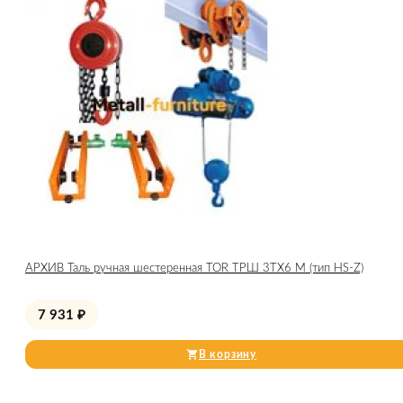
АРХИВ Таль ручная шестеренная TOR ТРШ 3ТХ6 М (тип HS-Z)
7 931
₽
В корзину