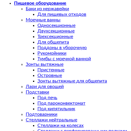
Пищевое оборудование
Баки из нержавейки
Для пищевых отходов
Моечные ванны
Односекционные
Двухсекционные
Трехсекционные
Для общепита
Поддоны в уборочную
Рукомойники
Тумбы с моечной ванной
Зонты вытяжные
Пристенные
Островные
Зонты вытяжные для общепита
Лари для овощей
Подставки
Под печь
Под пароконвектомат
Под кипятильник
Подтоварники
Стеллажи нейтральные
Стеллажи на колесах