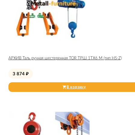
АРХИВ Таль ручная шестеренная TOR ТРШ 1ТХ6 М (тип HS-Z)
3 874
₽
В корзину