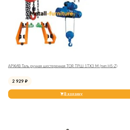
АРХИВ Таль ручная шестеренная TOR ТРШ 1ТХ3 М (тип HS-Z)
2 929
₽
В корзину