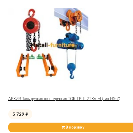
АРХИВ Таль ручная шестеренная TOR ТРШ 2ТХ6 М (тип HS-Z)
5 729
₽
В корзину