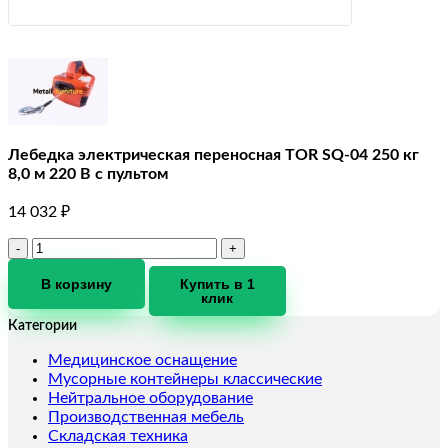
Лебедка электрическая переносная TOR SQ-04 250 кг
8,0 м 220 В с пультом
14 032
₽
Количество
товара
Лебедка
В корзину
Купить в 1
клик
электрическая
переносная
Категории
TOR
SQ-
Медицинское оснащение
04
Мусорные контейнеры классические
250
Нейтральное оборудование
кг
Производственная мебель
8,0
Складская техника