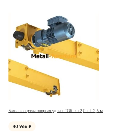
Балка концевая опорная удлин. TOR г/п 2,0 т L 2,6 м
40 966
₽