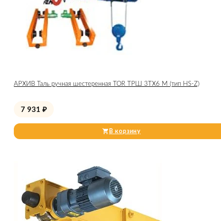
АРХИВ Таль ручная шестеренная TOR ТРШ 3ТХ6 М (тип HS-Z)
7 931
₽
В корзину