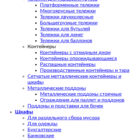
Платформенные тележки
Многоярусные тележки
Тележки двухколесные
Большегрузные тележки
Тележки для бутылей
Тележки для денег
Тележки для баллонов
Контейнеры
Контейнеры с откидным дном
Контейнеры опрокидывающиеся
Распашные контейнеры
Производственные контейнеры и тара
Сетчатые метталлические контейнеры и
шкафы
Металлические поддоны
Металлические поддоны стоечные
Ограждения для паллет и поддонов
Поддоны и подставки для бочек
Шкафы
Для раздельного сбора мусора
Для одежды
Бухгалтерские
Банковские