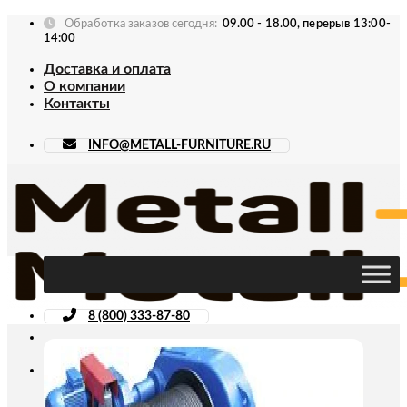
Skip
Обработка заказов сегодня:
09.00 - 18.00, перерыв 13:00-
to
14:00
content
Доставка и оплата
О компании
Контакты
INFO@METALL-FURNITURE.RU
8 (800) 333-87-80
Искать: