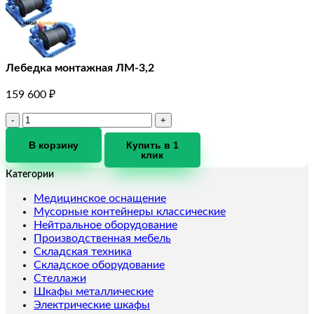
Лебедка монтажная ЛМ-3,2
159 600
₽
Количество
товара
Лебедка
В корзину
Купить в 1
клик
монтажная
ЛМ-3,2
Категории
Медицинское оснащение
Мусорные контейнеры классические
Нейтральное оборудование
Производственная мебель
Складская техника
Складское оборудование
Стеллажи
Шкафы металлические
Электрические шкафы