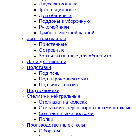
Двухсекционные
Трехсекционные
Для общепита
Поддоны в уборочную
Рукомойники
Тумбы с моечной ванной
Зонты вытяжные
Пристенные
Островные
Зонты вытяжные для общепита
Лари для овощей
Подставки
Под печь
Под пароконвектомат
Под кипятильник
Подтоварники
Стеллажи нейтральные
Стеллажи на колесах
Стеллажи с перфорированными полками
Со сплошными полками
Полки
Производственные столы
С бортом