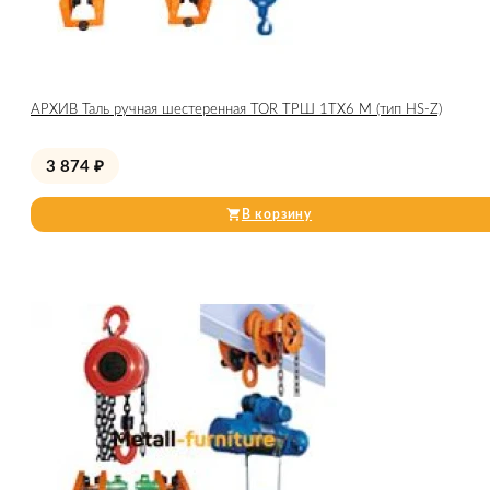
АРХИВ Таль ручная шестеренная TOR ТРШ 1ТХ6 М (тип HS-Z)
3 874
₽
В корзину