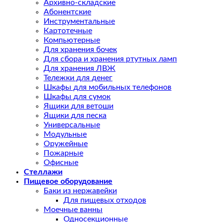
Архивно-складские
Абонентские
Инструментальные
Картотечные
Компьютерные
Для хранения бочек
Для сбора и хранения ртутных ламп
Для хранения ЛВЖ
Тележки для денег
Шкафы для мобильных телефонов
Шкафы для сумок
Ящики для ветоши
Ящики для песка
Универсальные
Модульные
Оружейные
Пожарные
Офисные
Стеллажи
Пищевое оборудование
Баки из нержавейки
Для пищевых отходов
Моечные ванны
Односекционные