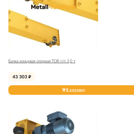
Балка концевая опорная TOR г/п 3,0 т
43 303
₽
В корзину