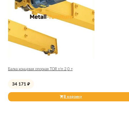
Балка концевая опорная TOR г/п 2,0 т
34 171
₽
В корзину