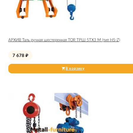
АРХИВ Таль ручная шестеренная TOR ТРШ 5ТХ3 М (тип HS-Z)
7 678
₽
В корзину