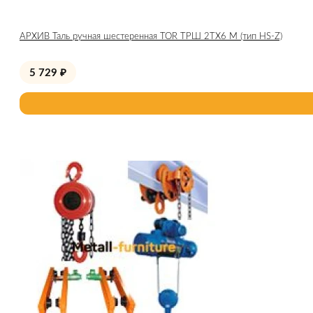
АРХИВ Таль ручная шестеренная TOR ТРШ 2ТХ6 М (тип HS-Z)
5 729
₽