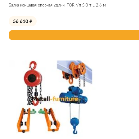
Балка концевая опорная удлин. TOR г/п 5,0 т L 2,6 м
56 610
₽