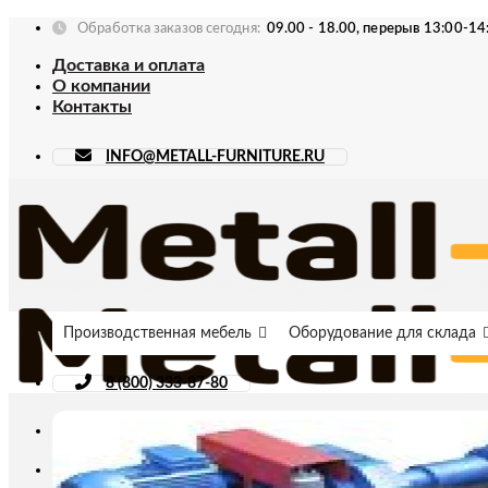
Skip
Обработка заказов сегодня:
09.00 - 18.00, перерыв 13:00-14
to
Доставка и оплата
content
О компании
Контакты
INFO@METALL-FURNITURE.RU
Производственная мебель
Оборудование для склада
8 (800) 333-87-80
Искать: