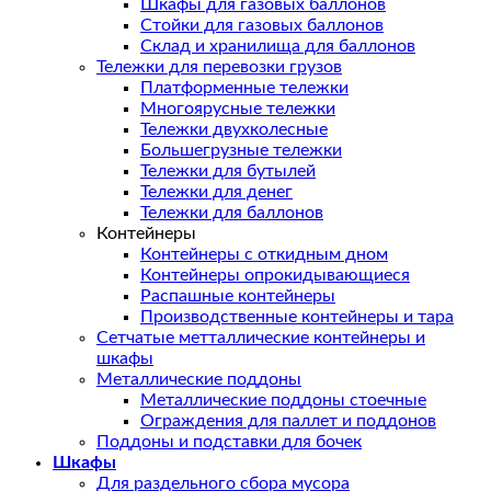
Шкафы для газовых баллонов
Стойки для газовых баллонов
Склад и хранилища для баллонов
Тележки для перевозки грузов
Платформенные тележки
Многоярусные тележки
Тележки двухколесные
Большегрузные тележки
Тележки для бутылей
Тележки для денег
Тележки для баллонов
Контейнеры
Контейнеры с откидным дном
Контейнеры опрокидывающиеся
Распашные контейнеры
Производственные контейнеры и тара
Сетчатые метталлические контейнеры и
шкафы
Металлические поддоны
Металлические поддоны стоечные
Ограждения для паллет и поддонов
Поддоны и подставки для бочек
Шкафы
Для раздельного сбора мусора