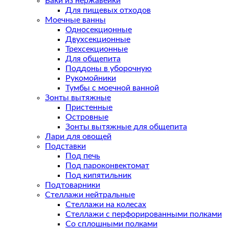
Баки из нержавейки
Для пищевых отходов
Моечные ванны
Односекционные
Двухсекционные
Трехсекционные
Для общепита
Поддоны в уборочную
Рукомойники
Тумбы с моечной ванной
Зонты вытяжные
Пристенные
Островные
Зонты вытяжные для общепита
Лари для овощей
Подставки
Под печь
Под пароконвектомат
Под кипятильник
Подтоварники
Стеллажи нейтральные
Стеллажи на колесах
Стеллажи с перфорированными полками
Со сплошными полками