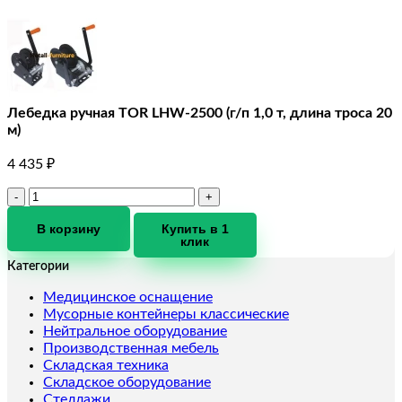
Лебедка ручная TOR LHW-2500 (г/п 1,0 т, длина троса 20
м)
4 435
₽
Количество
товара
Лебедка
В корзину
Купить в 1
клик
ручная
TOR
Категории
LHW-
2500
Медицинское оснащение
(г/
Мусорные контейнеры классические
п
Нейтральное оборудование
1,0
Производственная мебель
т,
Складская техника
длина
Складское оборудование
троса
Стеллажи