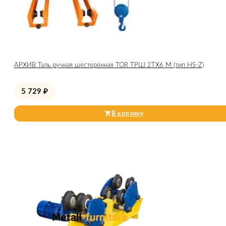
АРХИВ Таль ручная шестеренная TOR ТРШ 2ТХ6 М (тип HS-Z)
5 729
₽
В корзину