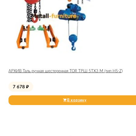
АРХИВ Таль ручная шестеренная TOR ТРШ 5ТХ3 М (тип HS-Z)
7 678
₽
В корзину