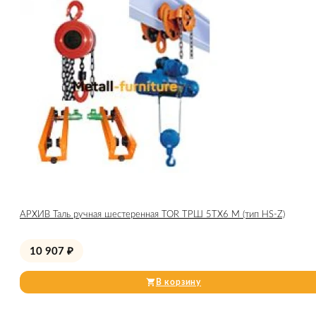
АРХИВ Таль ручная шестеренная TOR ТРШ 5ТХ6 М (тип HS-Z)
10 907
₽
В корзину