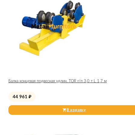
Балка концевая подвесная удлин. TOR г/п 3,0 т L 1,7 м
44 961
₽
В корзину