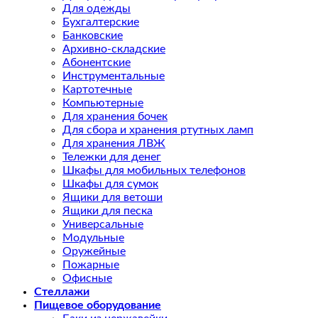
Для одежды
Бухгалтерские
Банковские
Архивно-складские
Абонентские
Инструментальные
Картотечные
Компьютерные
Для хранения бочек
Для сбора и хранения ртутных ламп
Для хранения ЛВЖ
Тележки для денег
Шкафы для мобильных телефонов
Шкафы для сумок
Ящики для ветоши
Ящики для песка
Универсальные
Модульные
Оружейные
Пожарные
Офисные
Стеллажи
Пищевое оборудование