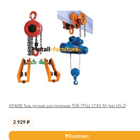
АРХИВ Таль ручная шестеренная TOR ТРШ 1ТХ3 М (тип HS-Z)
2 929
₽
В корзину