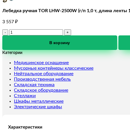
Лебедка ручная TOR LHW-2500W (г/п 1,0 т, длина ленты 1
3 557
₽
Количество
товара
Лебедка
В корзину
ручная
Категории
TOR
LHW-
Медицинское оснащение
2500W
Мусорные контейнеры классические
(г/
Нейтральное оборудование
п
Производственная мебель
1,0
Складская техника
т,
Складское оборудование
длина
Стеллажи
ленты
Шкафы металлические
10
Электрические шкафы
м)
Характеристики