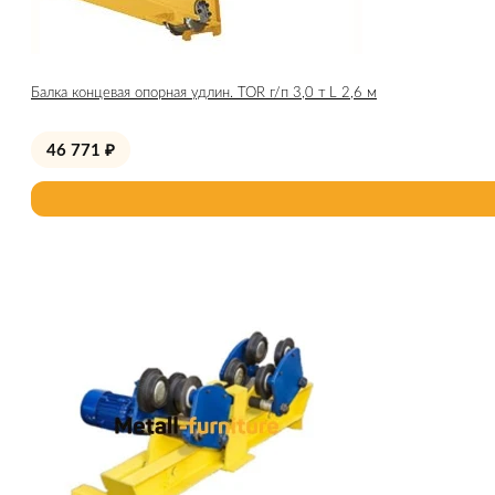
Балка концевая опорная удлин. TOR г/п 3,0 т L 2,6 м
46 771
₽