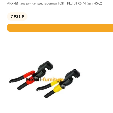
АРХИВ Таль ручная шестеренная TOR ТРШ 3ТХ6 М (тип HS-Z)
7 931
₽