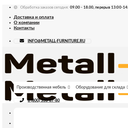
Skip
Обработка заказов сегодня:
09.00 - 18.00, перерыв 13:00-14
to
Доставка и оплата
content
О компании
Контакты
INFO@METALL-FURNITURE.RU
Производственная мебель
Оборудование для склада
8 (800) 333-87-80
Искать: