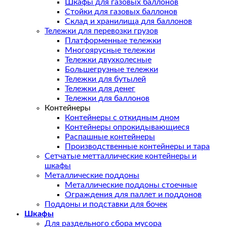
Шкафы для газовых баллонов
Стойки для газовых баллонов
Склад и хранилища для баллонов
Тележки для перевозки грузов
Платформенные тележки
Многоярусные тележки
Тележки двухколесные
Большегрузные тележки
Тележки для бутылей
Тележки для денег
Тележки для баллонов
Контейнеры
Контейнеры с откидным дном
Контейнеры опрокидывающиеся
Распашные контейнеры
Производственные контейнеры и тара
Сетчатые метталлические контейнеры и
шкафы
Металлические поддоны
Металлические поддоны стоечные
Ограждения для паллет и поддонов
Поддоны и подставки для бочек
Шкафы
Для раздельного сбора мусора