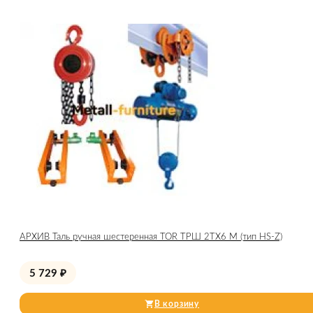
АРХИВ Таль ручная шестеренная TOR ТРШ 2ТХ6 М (тип HS-Z)
5 729
₽
В корзину