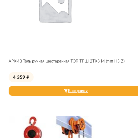
АРХИВ Таль ручная шестеренная TOR ТРШ 2ТХ3 М (тип HS-Z)
4 359
₽
В корзину