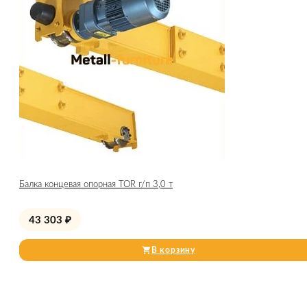
Балка концевая опорная TOR г/п 3,0 т
43 303
₽
В корзину