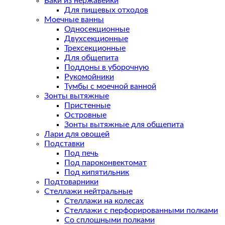
Баки из нержавейки
Для пищевых отходов
Моечные ванны
Односекционные
Двухсекционные
Трехсекционные
Для общепита
Поддоны в уборочную
Рукомойники
Тумбы с моечной ванной
Зонты вытяжные
Пристенные
Островные
Зонты вытяжные для общепита
Лари для овощей
Подставки
Под печь
Под пароконвектомат
Под кипятильник
Подтоварники
Стеллажи нейтральные
Стеллажи на колесах
Стеллажи с перфорированными полками
Со сплошными полками