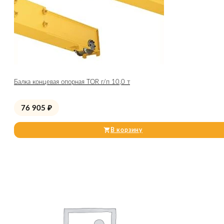
Балка концевая опорная TOR г/п 10,0 т
76 905
₽
В корзину