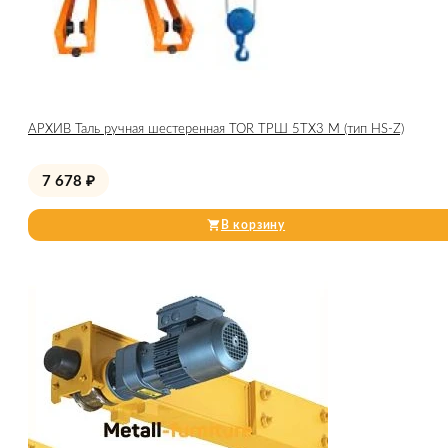
АРХИВ Таль ручная шестеренная TOR ТРШ 5ТХ3 М (тип HS-Z)
7 678
₽
В корзину