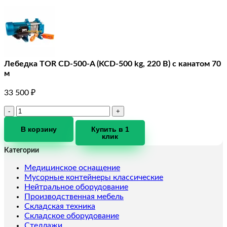
Лебедка TOR CD-500-A (KCD-500 kg, 220 В) с канатом 70
м
33 500
₽
Количество
товара
Лебедка
В корзину
Купить в 1
клик
TOR
CD-
Категории
500-
A
Медицинское оснащение
(KCD-
Мусорные контейнеры классические
500
Нейтральное оборудование
kg,
Производственная мебель
220
Складская техника
В)
Складское оборудование
с
Стеллажи