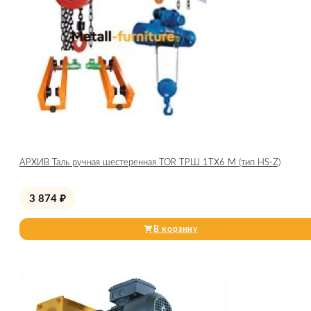
АРХИВ Таль ручная шестеренная TOR ТРШ 1ТХ6 М (тип HS-Z)
3 874
₽
В корзину