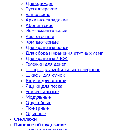
Для одежды
Бухгалтерские
Банковские
Архивно-складские
Абонентские
Инструментальные
Картотечные
Компьютерные
Для хранения бочек
Для сбора и хранения ртутных ламп
Для хранения ЛВЖ
Тележки для денег
Шкафы для мобильных телефонов
Шкафы для сумок
Ящики для ветоши
Ящики для песка
Универсальные
Модульные
Оружейные
Пожарные
Офисные
Стеллажи
Пищевое оборудование