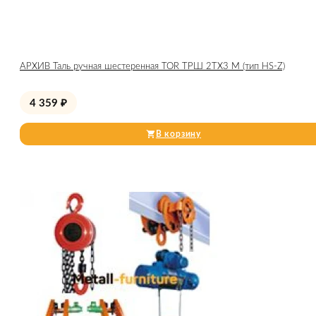
АРХИВ Таль ручная шестеренная TOR ТРШ 2ТХ3 М (тип HS-Z)
4 359
₽
В корзину