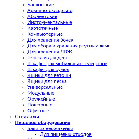
Банковские
Архивно-складские
Абонентские
Инструментальные
Картотечные
Компьютерные
Для хранения бочек
Для сбора и хранения ртутных ламп
Для хранения ЛВЖ
Тележки для денег
Шкафы для мобильных телефонов
Шкафы для сумок
Ящики для ветоши
Ящики для песка
Универсальные
Модульные
Оружейные
Пожарные
Офисные
Стеллажи
Пищевое оборудование
Баки из нержавейки
Для пищевых отходов