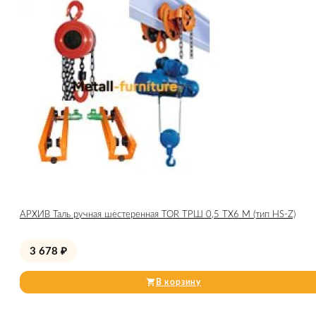
АРХИВ Таль ручная шестеренная TOR ТРШ 0,5 ТХ6 М (тип HS-Z)
3 678
₽
В корзину