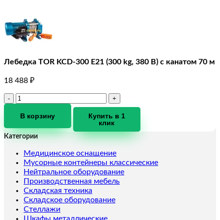
Лебедка TOR KCD-300 E21 (300 kg, 380 В) с канатом 70 м
18 488
₽
Количество
товара
Лебедка
В корзину
Купить в 1
клик
TOR
KCD-
Категории
300
E21
Медицинское оснащение
(300
Мусорные контейнеры классические
kg,
Нейтральное оборудование
380
Производственная мебель
В)
Складская техника
с
Складское оборудование
канатом
Стеллажи
70
Шкафы металлические