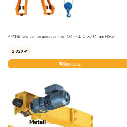
АРХИВ Таль ручная шестеренная TOR ТРШ 1ТХ3 М (тип HS-Z)
2 929
₽
В корзину