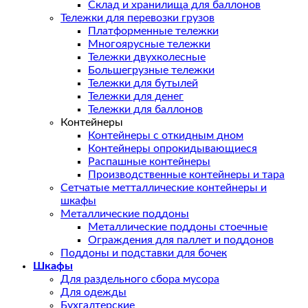
Склад и хранилища для баллонов
Тележки для перевозки грузов
Платформенные тележки
Многоярусные тележки
Тележки двухколесные
Большегрузные тележки
Тележки для бутылей
Тележки для денег
Тележки для баллонов
Контейнеры
Контейнеры с откидным дном
Контейнеры опрокидывающиеся
Распашные контейнеры
Производственные контейнеры и тара
Сетчатые метталлические контейнеры и
шкафы
Металлические поддоны
Металлические поддоны стоечные
Ограждения для паллет и поддонов
Поддоны и подставки для бочек
Шкафы
Для раздельного сбора мусора
Для одежды
Бухгалтерские