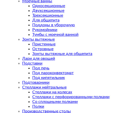
Моечные ванны
Односекционные
Двухсекционные
Трехсекционные
Для общепита
Поддоны в уборочную
Рукомойники
Тумбы с моечной ванной
Зонты вытяжные
Пристенные
Островные
Зонты вытяжные для общепита
Лари для овощей
Подставки
Под печь
Под пароконвектомат
Под кипятильник
Подтоварники
Стеллажи нейтральные
Стеллажи на колесах
Стеллажи с перфорированными полками
Со сплошными полками
Полки
Производственные столы