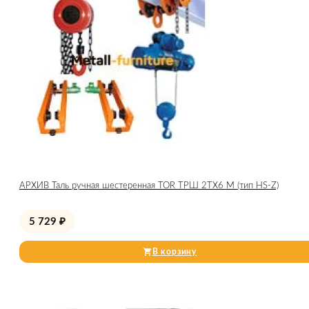
АРХИВ Таль ручная шестеренная TOR ТРШ 2ТХ6 М (тип HS-Z)
5 729
₽
В корзину