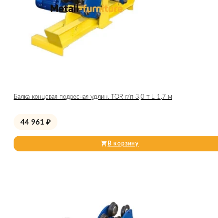
Балка концевая подвесная удлин. TOR г/п 3,0 т L 1,7 м
44 961
₽
В корзину