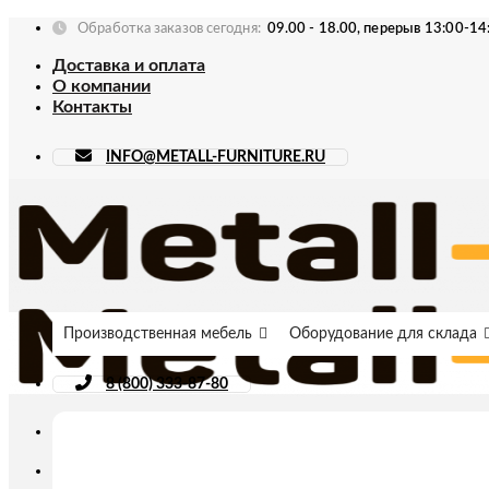
Skip
Обработка заказов сегодня:
09.00 - 18.00, перерыв 13:00-14
to
Доставка и оплата
content
О компании
Контакты
INFO@METALL-FURNITURE.RU
Производственная мебель
Оборудование для склада
8 (800) 333-87-80
Искать: