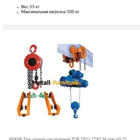
Вес: 55 кг
Максимальная нагрузка: 500 кг
АРХИВ Таль ручная шестеренная TOR ТРШ 1ТХ3 М (тип HS-Z)