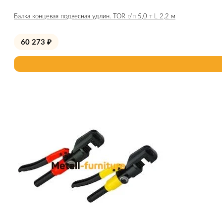
Балка концевая подвесная удлин. TOR г/п 5,0 т L 2,2 м
60 273
₽