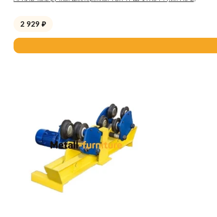
2 929
₽