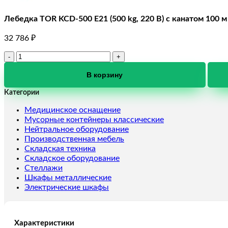
Лебедка TOR KCD-500 E21 (500 kg, 220 В) с канатом 100 м
32 786
₽
Количество
товара
Лебедка
В корзину
TOR
Категории
KCD-
500
Медицинское оснащение
E21
Мусорные контейнеры классические
(500
Нейтральное оборудование
kg,
Производственная мебель
220
Складская техника
В)
Складское оборудование
с
Стеллажи
канатом
Шкафы металлические
100
Электрические шкафы
м
Характеристики