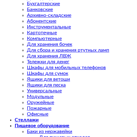
Бухгалтерские
Банковские
Архивно-складские
Абонентские
Инструментальные
Картотечные
Компьютерные
Для хранения бочек
Для сбора и хранения ртутных ламп
Для хранения ЛВЖ
Тележки для денег
Шкафы для мобильных телефонов
Шкафы для сумок
Ящики для ветоши
Ящики для песка
Универсальные
Модульные
Оружейные
Пожарные
Офисные
Стеллажи
Пищевое оборудование
Баки из нержавейки