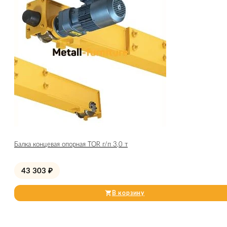
Балка концевая опорная TOR г/п 3,0 т
43 303
₽
В корзину