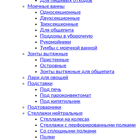
Для пищевых отходов
Моечные ванны
Односекционные
Двухсекционные
Трехсекционные
Для общепита
Поддоны в уборочную
Рукомойники
Тумбы с моечной ванной
Зонты вытяжные
Пристенные
Островные
Зонты вытяжные для общепита
Лари для овощей
Подставки
Под печь
Под пароконвектомат
Под кипятильник
Подтоварники
Стеллажи нейтральные
Стеллажи на колесах
Стеллажи с перфорированными полками
Со сплошными полками
Полки