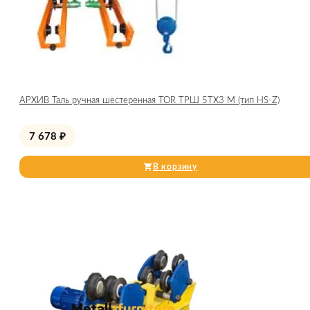
АРХИВ Таль ручная шестеренная TOR ТРШ 5ТХ3 М (тип HS-Z)
7 678
₽
В корзину