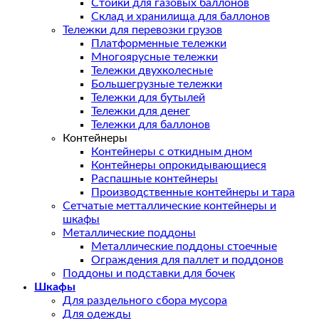
Стойки для газовых баллонов
Склад и хранилища для баллонов
Тележки для перевозки грузов
Платформенные тележки
Многоярусные тележки
Тележки двухколесные
Большегрузные тележки
Тележки для бутылей
Тележки для денег
Тележки для баллонов
Контейнеры
Контейнеры с откидным дном
Контейнеры опрокидывающиеся
Распашные контейнеры
Производственные контейнеры и тара
Сетчатые метталлические контейнеры и
шкафы
Металлические поддоны
Металлические поддоны стоечные
Ограждения для паллет и поддонов
Поддоны и подставки для бочек
Шкафы
Для раздельного сбора мусора
Для одежды