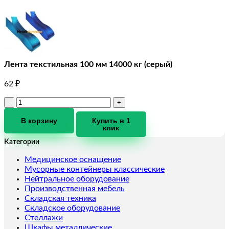
Лента текстильная 100 мм 14000 кг (серый)
62
₽
Количество
товара
Лента
В корзину
Купить в 1
клик
текстильная
100
Категории
мм
14000
Медицинское оснащение
кг
Мусорные контейнеры классические
(серый)
Нейтральное оборудование
Производственная мебель
Складская техника
Складское оборудование
Стеллажи
Шкафы металлические