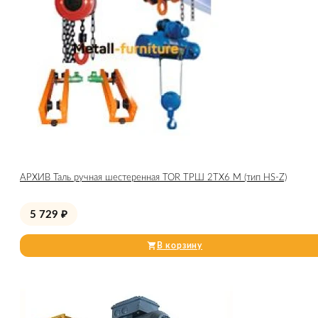
АРХИВ Таль ручная шестеренная TOR ТРШ 2ТХ6 М (тип HS-Z)
5 729
₽
В корзину