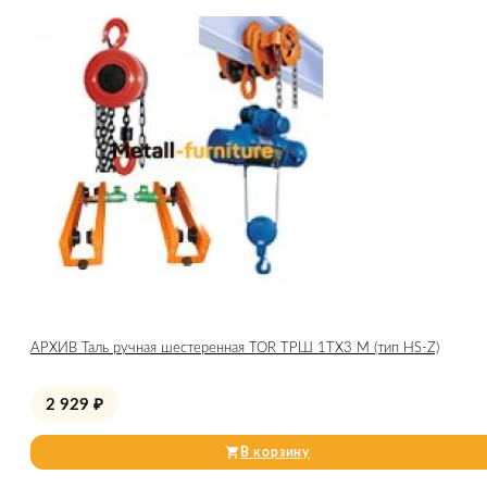
АРХИВ Таль ручная шестеренная TOR ТРШ 1ТХ3 М (тип HS-Z)
2 929
₽
В корзину