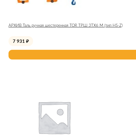
АРХИВ Таль ручная шестеренная TOR ТРШ 3ТХ6 М (тип HS-Z)
7 931
₽