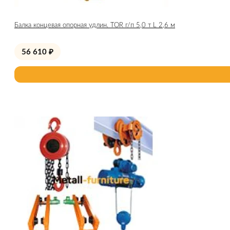
Балка концевая опорная удлин. TOR г/п 5,0 т L 2,6 м
56 610
₽