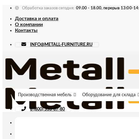
Skip
Обработка заказов сегодня:
09.00 - 18.00, перерыв 13:00-14
to
Доставка и оплата
content
О компании
Контакты
INFO@METALL-FURNITURE.RU
Производственная мебель
Оборудование для склада
8 (800) 333-87-80
Искать: