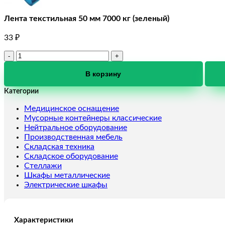
Лента текстильная 50 мм 7000 кг (зеленый)
33
₽
Количество
товара
Лента
В корзину
текстильная
Категории
50
мм
Медицинское оснащение
7000
Мусорные контейнеры классические
кг
Нейтральное оборудование
(зеленый)
Производственная мебель
Складская техника
Складское оборудование
Стеллажи
Шкафы металлические
Электрические шкафы
Характеристики