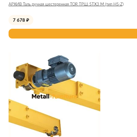
АРХИВ Таль ручная шестеренная TOR ТРШ 5ТХ3 М (тип HS-Z)
7 678
₽