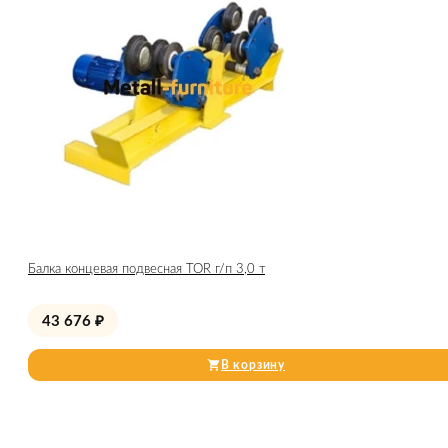
Балка концевая подвесная TOR г/п 3,0 т
43 676
₽
В корзину