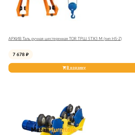
АРХИВ Таль ручная шестеренная TOR ТРШ 5ТХ3 М (тип HS-Z)
7 678
₽
В корзину