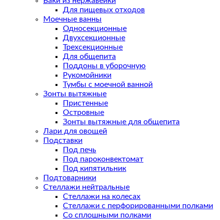
Баки из нержавейки
Для пищевых отходов
Моечные ванны
Односекционные
Двухсекционные
Трехсекционные
Для общепита
Поддоны в уборочную
Рукомойники
Тумбы с моечной ванной
Зонты вытяжные
Пристенные
Островные
Зонты вытяжные для общепита
Лари для овощей
Подставки
Под печь
Под пароконвектомат
Под кипятильник
Подтоварники
Стеллажи нейтральные
Стеллажи на колесах
Стеллажи с перфорированными полками
Со сплошными полками