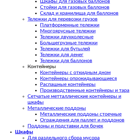
Шкафы для газовых баллонов
Стойки для газовых баллонов
Склад и хранилища для баллонов
Тележки для перевозки грузов
Платформенные тележки
Многоярусные тележки
Тележки двухколесные
Большегрузные тележки
Тележки для бутылей
Тележки для денег
Тележки для баллонов
Контейнеры
Контейнеры с откидным дном
Контейнеры опрокидывающиеся
Распашные контейнеры
Производственные контейнеры и тара
Сетчатые метталлические контейнеры и
шкафы
Металлические поддоны
Металлические поддоны стоечные
Ограждения для паллет и поддонов
Поддоны и подставки для бочек
Шкафы
Для раздельного сбора мусора