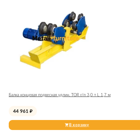
Балка концевая подвесная удлин. TOR г/п 3,0 т L 1,7 м
44 961
₽
В корзину