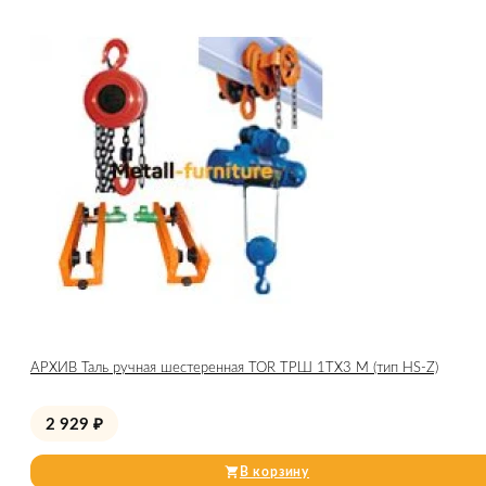
АРХИВ Таль ручная шестеренная TOR ТРШ 1ТХ3 М (тип HS-Z)
2 929
₽
В корзину