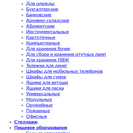
Для одежды
Бухгалтерские
Банковские
Архивно-складские
Абонентские
Инструментальные
Картотечные
Компьютерные
Для хранения бочек
Для сбора и хранения ртутных ламп
Для хранения ЛВЖ
Тележки для денег
Шкафы для мобильных телефонов
Шкафы для сумок
Ящики для ветоши
Ящики для песка
Универсальные
Модульные
Оружейные
Пожарные
Офисные
Стеллажи
Пищевое оборудование