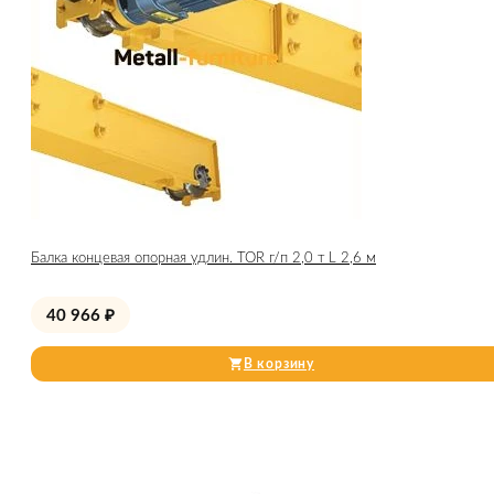
Балка концевая опорная удлин. TOR г/п 2,0 т L 2,6 м
40 966
₽
В корзину