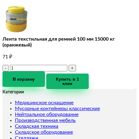
Лента текстильная для ремней 100 мм 15000 кг
(оранжевый)
71
₽
Количество
товара
Лента
В корзину
Купить в 1
клик
текстильная
для
Категории
ремней
100
Медицинское оснащение
мм
Мусорные контейнеры классические
15000
Нейтральное оборудование
кг
Производственная мебель
(оранжевый)
Складская техника
Складское оборудование
Стеллажи