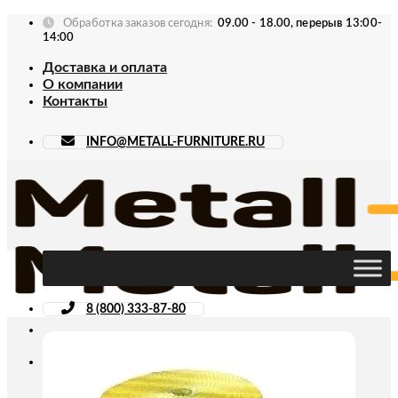
Skip
Обработка заказов сегодня:
09.00 - 18.00, перерыв 13:00-
to
14:00
content
Доставка и оплата
О компании
Контакты
INFO@METALL-FURNITURE.RU
8 (800) 333-87-80
Искать: