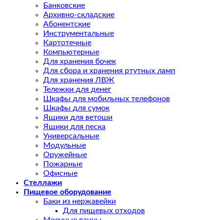
Банковские
Архивно-складские
Абонентские
Инструментальные
Картотечные
Компьютерные
Для хранения бочек
Для сбора и хранения ртутных ламп
Для хранения ЛВЖ
Тележки для денег
Шкафы для мобильных телефонов
Шкафы для сумок
Ящики для ветоши
Ящики для песка
Универсальные
Модульные
Оружейные
Пожарные
Офисные
Стеллажи
Пищевое оборудование
Баки из нержавейки
Для пищевых отходов