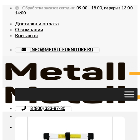
Skip
Обработка заказов сегодня:
09.00 - 18.00, перерыв 13:00-
to
14:00
content
Доставка и оплата
О компании
Контакты
INFO@METALL-FURNITURE.RU
8 (800) 333-87-80
Искать: