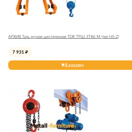
АРХИВ Таль ручная шестеренная TOR ТРШ 3ТХ6 М (тип HS-Z)
7 931
₽
В корзину