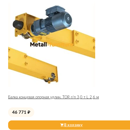
Балка концевая опорная удлин. TOR г/п 3,0 т L 2,6 м
46 771
₽
В корзину