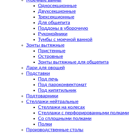
Моечные ванны
Односекционные
Двухсекционные
Трехсекционные
Для общепита
Поддоны в уборочную
Рукомойники
Тумбы с моечной ванной
Зонты вытяжные
Пристенные
Островные
Зонты вытяжные для общепита
Лари для овощей
Подставки
Под печь
Под пароконвектомат
Под кипятильник
Подтоварники
Стеллажи нейтральные
Стеллажи на колесах
Стеллажи с перфорированными полками
Со сплошными полками
Полки
Производственные столы