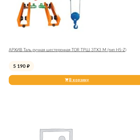
АРХИВ Таль ручная шестеренная TOR ТРШ 3ТХ3 М (тип HS-Z)
5 190
₽
В корзину