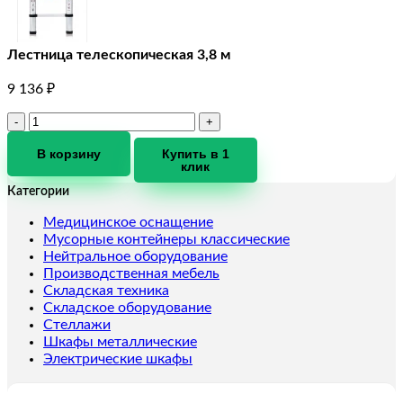
Лестница телескопическая 3,8 м
9 136
₽
Количество
товара
Лестница
В корзину
Купить в 1
клик
телескопическая
3,8
Категории
м
Медицинское оснащение
Мусорные контейнеры классические
Нейтральное оборудование
Производственная мебель
Складская техника
Складское оборудование
Стеллажи
Шкафы металлические
Электрические шкафы