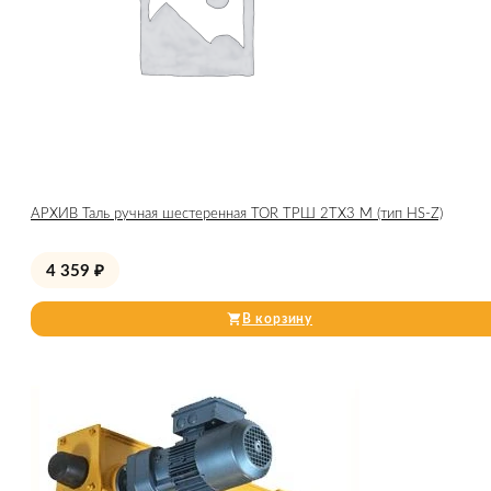
АРХИВ Таль ручная шестеренная TOR ТРШ 2ТХ3 М (тип HS-Z)
4 359
₽
В корзину