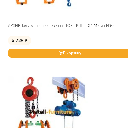
АРХИВ Таль ручная шестеренная TOR ТРШ 2ТХ6 М (тип HS-Z)
5 729
₽
В корзину