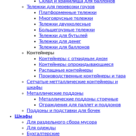
Склад и хранилища для баллонов
Тележки для перевозки грузов
Платформенные тележки
Многоярусные тележки
Тележки двухколесные
Большегрузные тележки
Тележки для бутылей
Тележки для денег
Тележки для баллонов
Контейнеры
Контейнеры с откидным дном
Контейнеры опрокидывающиеся
Распашные контейнеры
Производственные контейнеры и тара
Сетчатые метталлические контейнеры и
шкафы
Металлические поддоны
Металлические поддоны стоечные
Ограждения для паллет и поддонов
Поддоны и подставки для бочек
Шкафы
Для раздельного сбора мусора
Для одежды
Бухгалтерские